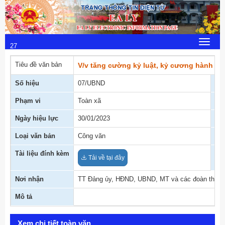
Thứ 2, 10/8/2026
14
:
Toggle
27
navigat
:
Tiêu đề văn bản
V/v tăng cường kỷ luật, kỷ cương hành chí
51
Số hiệu
07/UBND
Cơ
Phạm vi
Toàn xã
Ng
Ngày hiệu lực
30/01/2023
Trạ
Loại văn bản
Công văn
Ng
Tài liệu đính kèm
Fil
Tải về tại đây
Nơi nhận
TT Đảng ủy, HĐND, UBND, MT và các đoàn thể
Mô tả
Xem chi tiết toàn văn