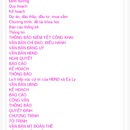
Định hướng
Quy hoạch
Kế hoạch
Dự án, đâú thầu, đầu tư, mua sắm
Chương trình, đề tài khoa học
Báo cáo thống kê
Thông tin
THÔNG BÁO NIÊM YẾT CÔNG KHAI
VĂN BẢN CHỈ ĐẠO, ĐIỀU HÀNH
VĂN BẢN ĐẢNG UỶ
VĂN BẢN HĐND
NGHỊ QUYẾT
BÁO CÁO
KẾ HOẠCH
THÔNG BÁO
Lịch tiếp xúc cử tri của HĐND xã Ea Ly
VĂN BẢN UBND
KẾ HOẠCH
BÁO CÁO
CÔNG VĂN
THÔNG BÁO
QUYẾT ĐỊNH
CHƯƠNG TRÌNH
TỜ TRÌNH
VĂN BẢN MT ĐOÀN THỂ