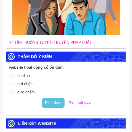
17 TÌNH HUỐNG TUYÊN TRUYỀN PHÁP LUẬT
THĂM DÒ Ý KIẾN
website hoạt động có ổn định
ổn định
hơi chậm
cực chậm
Xem kết quả
Bình chọn
LIÊN KẾT WEBSITE