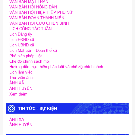
VĂN BẢN MẶT TRẬN
VĂN BẢN HỘI NÔNG DÂN
VĂN BẢN HỘI HIỆP HIỆP PHỤ NỮ
VĂN BẢN ĐOÀN THANH NIÊN
VĂN BẢN HỘI CỰU CHIẾN BINH
LỊCH CÔNG TÁC TUẦN
Lịch Đảng ủy
Lịch HĐND xã
Lịch UBND xã
Lịch Mặt trận - Đoàn thể xã
Phổ biến pháp luật
Chế độ chính sách mới
Hướng dẫn thực hiện pháp luật và chế độ chính sách
Lịch làm việc
Thư viện ảnh
ẢNH XÃ
ẢNH HUYỆN
Xem thêm
TIN TỨC - SỰ KIỆN
ẢNH XÃ
ẢNH HUYỆN