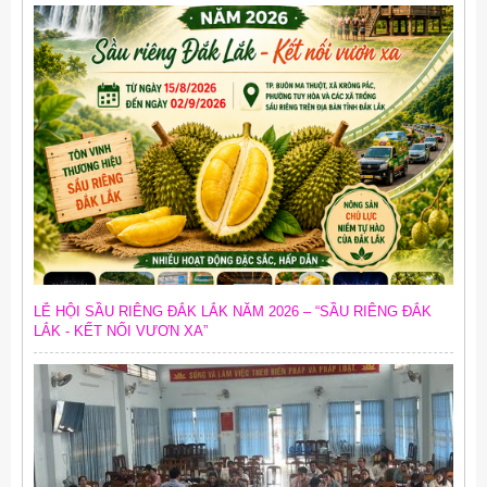
LỄ HỘI SẦU RIÊNG ĐẮK LẮK NĂM 2026 – “SẦU RIÊNG ĐẮK
LẮK - KẾT NỐI VƯƠN XA”