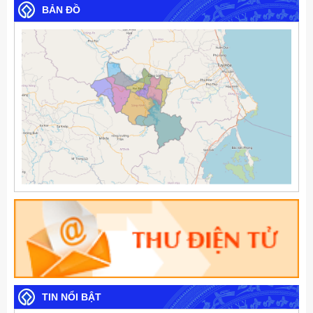
BẢN ĐỒ
TIN NỔI BẬT