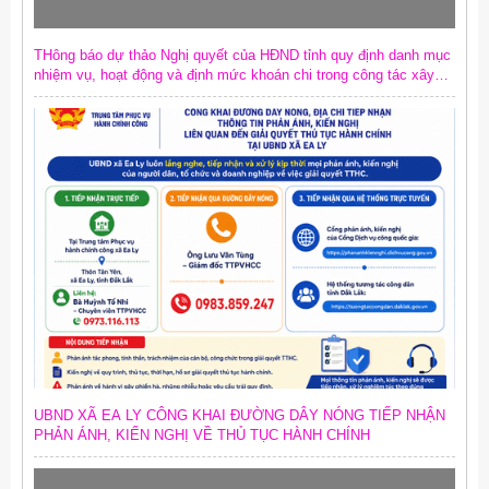
THông báo dự thảo Nghị quyết của HĐND tỉnh quy định danh mục
nhiệm vụ, hoạt động và định mức khoán chi trong công tác xây
dựng văn bản quy phạm pháp luật trên địa bàn tỉnh
UBND XÃ EA LY CÔNG KHAI ĐƯỜNG DÂY NÓNG TIẾP NHẬN
PHẢN ÁNH, KIẾN NGHỊ VỀ THỦ TỤC HÀNH CHÍNH