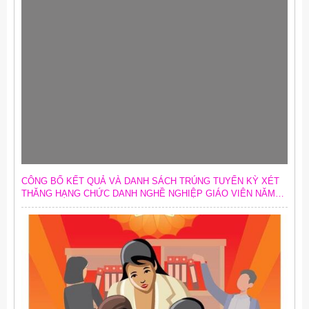
CÔNG BỐ KẾT QUẢ VÀ DANH SÁCH TRÚNG TUYỂN KỲ XÉT
THĂNG HẠNG CHỨC DANH NGHỀ NGHIỆP GIÁO VIÊN NĂM
2026