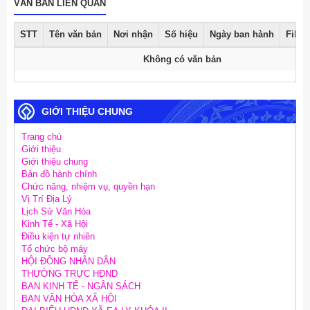
VĂN BẢN LIÊN QUAN
STT
Tên văn bản
Nơi nhận
Số hiệu
Ngày ban hành
File 
Không có văn bản
GIỚI THIỆU CHUNG
Trang chủ
Giới thiệu
Giới thiệu chung
Bản đồ hành chính
Chức năng, nhiệm vụ, quyền hạn
Vị Trí Địa Lý
Lịch Sử Văn Hóa
Kinh Tế - Xã Hội
Điều kiện tự nhiên
Tổ chức bộ máy
HỘI ĐỒNG NHÂN DÂN
THƯỜNG TRỰC HĐND
BAN KINH TẾ - NGÂN SÁCH
BAN VĂN HÓA XÃ HỘI