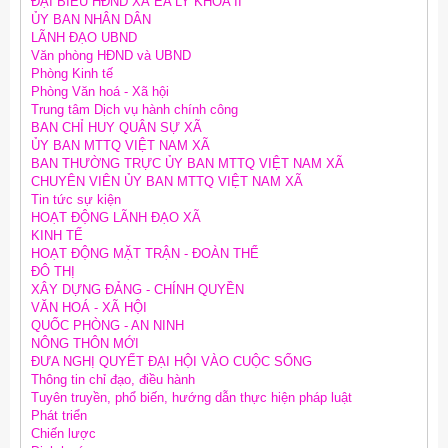
ĐẠI BIỂU HĐND XÃ EA LY KHÓA II
ỦY BAN NHÂN DÂN
LÃNH ĐẠO UBND
Văn phòng HĐND và UBND
Phòng Kinh tế
Phòng Văn hoá - Xã hội
Trung tâm Dịch vụ hành chính công
BAN CHỈ HUY QUÂN SỰ XÃ
ỦY BAN MTTQ VIỆT NAM XÃ
BAN THƯỜNG TRỰC ỦY BAN MTTQ VIỆT NAM XÃ
CHUYÊN VIÊN ỦY BAN MTTQ VIỆT NAM XÃ
Tin tức sự kiện
HOẠT ĐỘNG LÃNH ĐẠO XÃ
KINH TẾ
HOẠT ĐỘNG MẶT TRẬN - ĐOÀN THỂ
ĐÔ THỊ
XÂY DỰNG ĐẢNG - CHÍNH QUYỀN
VĂN HOÁ - XÃ HỘI
QUỐC PHÒNG - AN NINH
NÔNG THÔN MỚI
ĐƯA NGHỊ QUYẾT ĐẠI HỘI VÀO CUỘC SỐNG
Thông tin chỉ đạo, điều hành
Tuyên truyền, phổ biến, hướng dẫn thực hiện pháp luật
Phát triển
Chiến lược