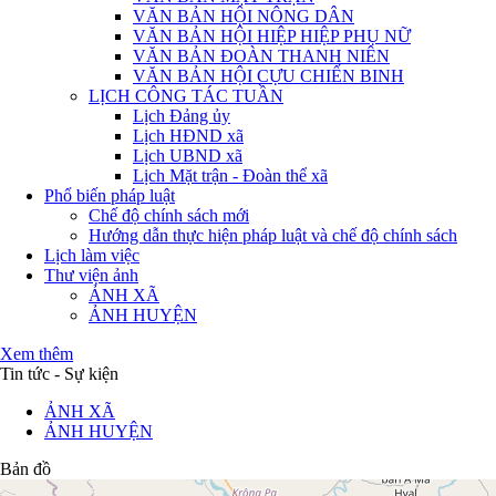
VĂN BẢN HỘI NÔNG DÂN
VĂN BẢN HỘI HIỆP HIỆP PHỤ NỮ
VĂN BẢN ĐOÀN THANH NIÊN
VĂN BẢN HỘI CỰU CHIẾN BINH
LỊCH CÔNG TÁC TUẦN
Lịch Đảng ủy
Lịch HĐND xã
Lịch UBND xã
Lịch Mặt trận - Đoàn thể xã
Phổ biến pháp luật
Chế độ chính sách mới
Hướng dẫn thực hiện pháp luật và chế độ chính sách
Lịch làm việc
Thư viện ảnh
ẢNH XÃ
ẢNH HUYỆN
Xem thêm
Tin tức - Sự kiện
ẢNH XÃ
ẢNH HUYỆN
Bản đồ