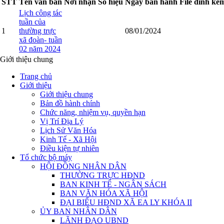
STT
Tên văn bản
Nơi nhận
Số hiệu
Ngày ban hành
File đính kè
Lịch công tác
tuần của
1
thường trực
08/01/2024
xã đoàn- tuần
02 năm 2024
Giới thiệu chung
Trang chủ
Giới thiệu
Giới thiệu chung
Bản đồ hành chính
Chức năng, nhiệm vụ, quyền hạn
Vị Trí Địa Lý
Lịch Sử Văn Hóa
Kinh Tế - Xã Hội
Điều kiện tự nhiên
Tổ chức bộ máy
HỘI ĐỒNG NHÂN DÂN
THƯỜNG TRỰC HĐND
BAN KINH TẾ - NGÂN SÁCH
BAN VĂN HÓA XÃ HỘI
ĐẠI BIỂU HĐND XÃ EA LY KHÓA II
ỦY BAN NHÂN DÂN
LÃNH ĐẠO UBND