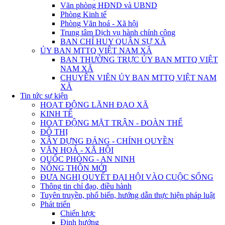
Văn phòng HĐND và UBND
Phòng Kinh tế
Phòng Văn hoá - Xã hội
Trung tâm Dịch vụ hành chính công
BAN CHỈ HUY QUÂN SỰ XÃ
ỦY BAN MTTQ VIỆT NAM XÃ
BAN THƯỜNG TRỰC ỦY BAN MTTQ VIỆT
NAM XÃ
CHUYÊN VIÊN ỦY BAN MTTQ VIỆT NAM
XÃ
Tin tức sự kiện
HOẠT ĐỘNG LÃNH ĐẠO XÃ
KINH TẾ
HOẠT ĐỘNG MẶT TRẬN - ĐOÀN THỂ
ĐÔ THỊ
XÂY DỰNG ĐẢNG - CHÍNH QUYỀN
VĂN HOÁ - XÃ HỘI
QUỐC PHÒNG - AN NINH
NÔNG THÔN MỚI
ĐƯA NGHỊ QUYẾT ĐẠI HỘI VÀO CUỘC SỐNG
Thông tin chỉ đạo, điều hành
Tuyên truyền, phổ biến, hướng dẫn thực hiện pháp luật
Phát triển
Chiến lược
Định hướng