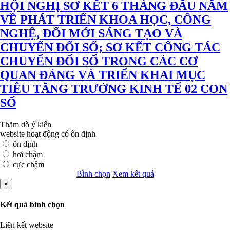
HỘI NGHỊ SƠ KẾT 6 THÁNG ĐẦU NĂM
VỀ PHÁT TRIỂN KHOA HỌC, CÔNG
NGHỆ, ĐỔI MỚI SÁNG TẠO VÀ
CHUYỂN ĐỔI SỐ; SƠ KẾT CÔNG TÁC
CHUYỂN ĐỔI SỐ TRONG CÁC CƠ
QUAN ĐẢNG VÀ TRIỂN KHAI MỤC
TIÊU TĂNG TRƯỞNG KINH TẾ 02 CON
SỐ
Thăm dò ý kiến
website hoạt động có ổn định
ổn định
hơi chậm
cực chậm
Bình chọn
Xem kết quả
×
Kết quả bình chọn
Liên kết website