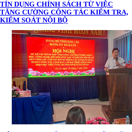
TÍN DỤNG CHÍNH SÁCH TỪ VIỆC
TĂNG CƯỜNG CÔNG TÁC KIỂM TRA,
KIỂM SOÁT NỘI BỘ