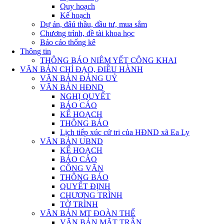
Quy hoạch
Kế hoạch
Dự án, đâú thầu, đầu tư, mua sắm
Chương trình, đề tài khoa học
Báo cáo thống kê
Thông tin
THÔNG BÁO NIÊM YẾT CÔNG KHAI
VĂN BẢN CHỈ ĐẠO, ĐIỀU HÀNH
VĂN BẢN ĐẢNG UỶ
VĂN BẢN HĐND
NGHỊ QUYẾT
BÁO CÁO
KẾ HOẠCH
THÔNG BÁO
Lịch tiếp xúc cử tri của HĐND xã Ea Ly
VĂN BẢN UBND
KẾ HOẠCH
BÁO CÁO
CÔNG VĂN
THÔNG BÁO
QUYẾT ĐỊNH
CHƯƠNG TRÌNH
TỜ TRÌNH
VĂN BẢN MT ĐOÀN THỂ
VĂN BẢN MẶT TRẬN