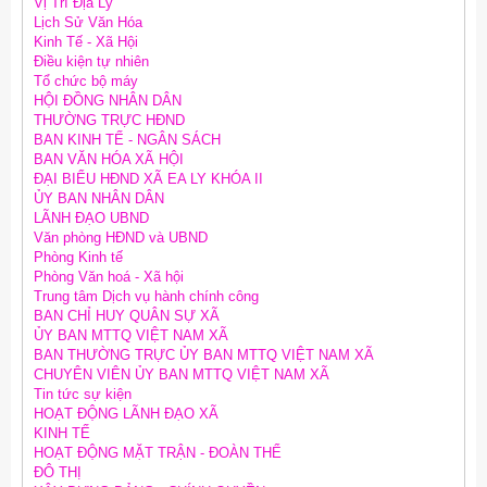
Vị Trí Địa Lý
Lịch Sử Văn Hóa
Kinh Tế - Xã Hội
Điều kiện tự nhiên
Tổ chức bộ máy
HỘI ĐỒNG NHÂN DÂN
THƯỜNG TRỰC HĐND
BAN KINH TẾ - NGÂN SÁCH
BAN VĂN HÓA XÃ HỘI
ĐẠI BIỂU HĐND XÃ EA LY KHÓA II
ỦY BAN NHÂN DÂN
LÃNH ĐẠO UBND
Văn phòng HĐND và UBND
Phòng Kinh tế
Phòng Văn hoá - Xã hội
Trung tâm Dịch vụ hành chính công
BAN CHỈ HUY QUÂN SỰ XÃ
ỦY BAN MTTQ VIỆT NAM XÃ
BAN THƯỜNG TRỰC ỦY BAN MTTQ VIỆT NAM XÃ
CHUYÊN VIÊN ỦY BAN MTTQ VIỆT NAM XÃ
Tin tức sự kiện
HOẠT ĐỘNG LÃNH ĐẠO XÃ
KINH TẾ
HOẠT ĐỘNG MẶT TRẬN - ĐOÀN THỂ
ĐÔ THỊ