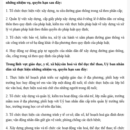
những nhiệm vụ, quyền hạn sau đây:
1. Tổ chức thực hiện việc xây dựng, tu sửa đường giao thông trong xã theo phân cấp;
2. Quản lý việc xây dựng, cấp giấy phép xây dựng nhà ở riêng lẻ ở điểm dân cư nông
thôn theo quy định của pháp luật, kiểm tra việc thực hiện pháp luật về xây dựng và xử
lý vi phạm pháp luật theo thẩm quyền do pháp luật quy định;
3. Tổ chức việc bảo vệ, kiểm tra, xử lý các hành vi xâm phạm đường giao thông và
các công trình cơ sở hạ tầng khác ở địa phương theo quy định của pháp luật;
4. Huy động sự đóng góp tự nguyện của nhân dân để xây dựng đường giao thông,
cầu, cống trong xã theo quy định của pháp luật.
Trong lĩnh vực giáo dục, y tế, xã hội,văn hoá và thể dục thể thao, Uỷ ban nhân
dân xã thực hiện những nhiệm vụ, quyền hạn sau đây:
1. Thực hiện kế hoạch phát triển sự nghiệp giáo dục ở địa phương; phối hợp với
trường học huy động trẻ em vào lớp một đúng độ tuổi; tổ chức thực hiện các lớp bổ
túc văn hoá, thực hiện xoá mù chữ cho những người trong độ tuổi;
2. Tổ chức xây dựng và quản lý, kiểm tra hoạt động của nhà trẻ, lớp mẫu giáo, trường
mầm non ở địa phương; phối hợp với Uỷ ban nhân dân cấp trên quản lý trường tiểu
học, trường trung học cơ sở trên địa bàn;
3. Tổ chức thực hiện các chương trình y tế cơ sở, dân số, kế hoạch hoá gia đình được
giao; vận động nhân dân giữ gìn vệ sinh; phòng,chống các dịch bệnh;
4. Xây dựng phong trào và tổ chức các hoạt động văn hoá, thể dục thể thao; tổ chức