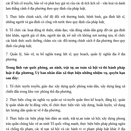
các lễ hội cổ truyền, bảo vệ và phát huy giá trị của các di tích lịch sử - văn hoá và danh
lam thắng cảnh ở địa phương theo quy định của pháp luật;
5. Thực hiện chính sách, chế độ đối với thương binh, bệnh binh, gia đình liệt sĩ,
những người và gia đình có công với nước theo quy định của pháp luật;
6. Tổ chức các hoạt động từ thiện, nhân đạo; vận động nhân dân giúp đỡ các gia đình
khó khăn, người già cô đơn, người tàn tật, trẻ mồ côi không nơi nương tựa; tổ chức
các hình thức nuôi dưỡng, chăm sóc các đối tượng chính sách ở địa phương theo quy
định của pháp luật;
7. Quản lý, bảo vệ, tu bổ nghĩa trang liệt sĩ; quy hoạch, quản lý nghĩa địa ở địa
phương.
Trong lĩnh vực quốc phòng, an ninh, trật tự, an toàn xã hội và thi hành pháp
luật ở địa phương, Uỷ ban nhân dân xã thực hiện những nhiệm vụ, quyền hạn
sau đây:
1. Tổ chức tuyên truyền, giáo dục xây dựng quốc phòng toàn dân, xây dựng làng xã
chiến đấu trong khu vực phòng thủ địa phương;
2. Thực hiện công tác nghĩa vụ quân sự và tuyển quân theo kế hoạch; đăng ký, quản
lý quân nhân dự bị động viên; tổ chức thực hiện việc xây dựng, huấn luyện, sử dụng
lực lượng dân quân tự vệ ở địa phương;
3. Thực hiện các biện pháp bảo đảm an ninh, trật tự,an toàn xã hội; xây dựng phong
trào quần chúng bảo vệ an ninh Tổ quốc vững mạnh; thực hiện biện pháp phòng ngừa
và chống tội phạm, các tệ nạn xã hội và các hành vi vi phạm pháp luật khác ở địa