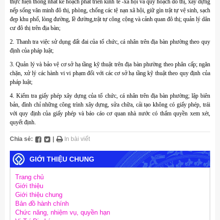
thực hiện thống nhất kế hoạch phát triển kinh tế -xã hội và quy hoạch đô thị, xây dựng
nếp sống văn minh đô thị, phòng, chống các tệ nạn xã hội, giữ gìn trật tự vệ sinh, sạch
đẹp khu phố, lòng đường, lề đường,trật tự công cộng và cảnh quan đô thị; quản lý dân
cư đô thị trên địa bàn;
2. Thanh tra việc sử dụng đất đai của tổ chức, cá nhân trên địa bàn phường theo quy
định của pháp luật;
3. Quản lý và bảo vệ cơ sở hạ tầng kỹ thuật trên địa bàn phường theo phân cấp; ngăn
chặn, xử lý các hành vi vi phạm đối với các cơ sở hạ tầng kỹ thuật theo quy định của
pháp luật;
4. Kiểm tra giấy phép xây dựng của tổ chức, cá nhân trên địa bàn phường; lập biên
bản, đình chỉ những công trình xây dựng, sửa chữa, cải tạo không có giấy phép, trái
với quy định của giấy phép và báo cáo cơ quan nhà nước có thẩm quyền xem xét,
quyết định.
Chia sẻ:
|
In bài viết
GIỚI THIỆU CHUNG
Trang chủ
Giới thiệu
Giới thiệu chung
Bản đồ hành chính
Chức năng, nhiệm vụ, quyền hạn