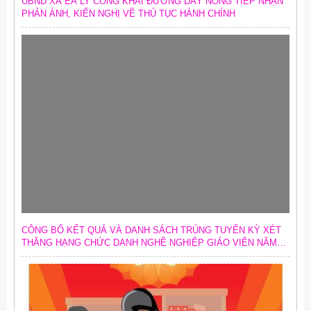
UBND XÃ EA LY CÔNG KHAI ĐƯỜNG DÂY NÓNG TIẾP NHẬN
PHẢN ÁNH, KIẾN NGHỊ VỀ THỦ TỤC HÀNH CHÍNH
CÔNG BỐ KẾT QUẢ VÀ DANH SÁCH TRÚNG TUYỂN KỲ XÉT
THĂNG HẠNG CHỨC DANH NGHỀ NGHIỆP GIÁO VIÊN NĂM
2026