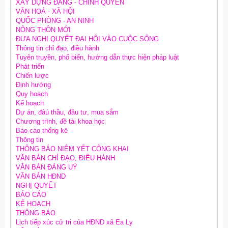
XÂY DỰNG ĐẢNG - CHÍNH QUYỀN
VĂN HOÁ - XÃ HỘI
QUỐC PHÒNG - AN NINH
NÔNG THÔN MỚI
ĐƯA NGHỊ QUYẾT ĐẠI HỘI VÀO CUỘC SỐNG
Thông tin chỉ đạo, điều hành
Tuyên truyền, phổ biến, hướng dẫn thực hiện pháp luật
Phát triển
Chiến lược
Định hướng
Quy hoạch
Kế hoạch
Dự án, đâú thầu, đầu tư, mua sắm
Chương trình, đề tài khoa học
Báo cáo thống kê
Thông tin
THÔNG BÁO NIÊM YẾT CÔNG KHAI
VĂN BẢN CHỈ ĐẠO, ĐIỀU HÀNH
VĂN BẢN ĐẢNG UỶ
VĂN BẢN HĐND
NGHỊ QUYẾT
BÁO CÁO
KẾ HOẠCH
THÔNG BÁO
Lịch tiếp xúc cử tri của HĐND xã Ea Ly