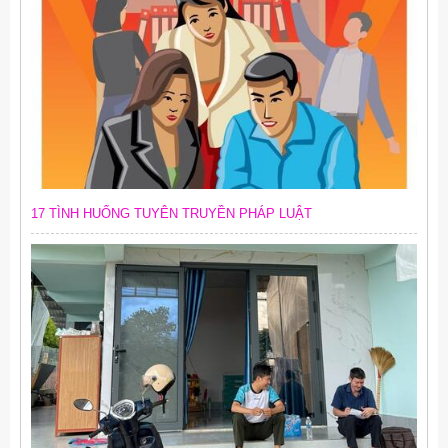
17 TÌNH HUỐNG TUYÊN TRUYỀN PHÁP LUẬT