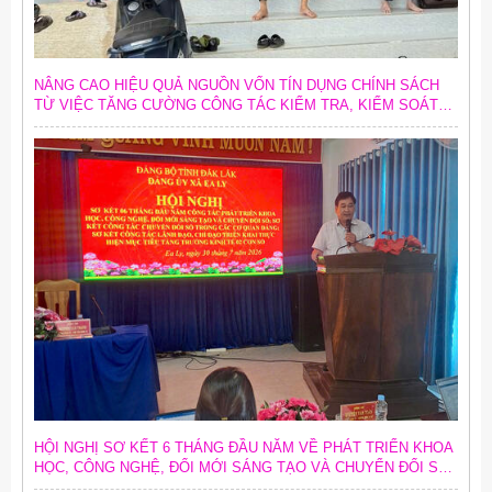
NÂNG CAO HIỆU QUẢ NGUỒN VỐN TÍN DỤNG CHÍNH SÁCH
TỪ VIỆC TĂNG CƯỜNG CÔNG TÁC KIỂM TRA, KIỂM SOÁT
NỘI BỘ
HỘI NGHỊ SƠ KẾT 6 THÁNG ĐẦU NĂM VỀ PHÁT TRIỂN KHOA
HỌC, CÔNG NGHỆ, ĐỔI MỚI SÁNG TẠO VÀ CHUYỂN ĐỔI SỐ;
SƠ KẾT CÔNG TÁC CHUYỂN ĐỔI SỐ TRONG CÁC CƠ QUAN