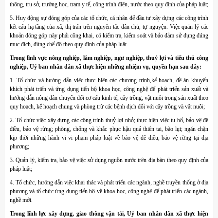
thông, trụ sở, trường học, trạm y tế, công trình điện, nước theo quy định của pháp luật;
5. Huy động sự đóng góp của các tổ chức, cá nhân để đầu tư xây dựng các công trình
kết cấu hạ tầng của xã, thị trấn trên nguyên tắc dân chủ, tự nguyện. Việc quản lý các
khoản đóng góp này phải công khai, có kiểm tra, kiểm soát và bảo đảm sử dụng đúng
mục đích, đúng chế độ theo quy định của pháp luật.
Trong lĩnh vực nông nghiệp, lâm nghiệp, ngư nghiệp, thuỷ lợi và tiểu thủ công
nghiệp, Uỷ ban nhân dân xã thực hiện những nhiệm vụ, quyền hạn sau đây:
1. Tổ chức và hướng dẫn việc thực hiện các chương trình,kế hoạch, đề án khuyến
khích phát triển và ứng dụng tiến bộ khoa học, công nghệ để phát triển sản xuất và
hướng dẫn nông dân chuyển đổi cơ cấu kinh tế, cây trồng, vật nuôi trong sản xuất theo
quy hoạch, kế hoạch chung và phòng trừ các bệnh dịch đối với cây trồng và vật nuôi;
2. Tổ chức việc xây dựng các công trình thuỷ lợi nhỏ; thực hiện việc tu bổ, bảo vệ đê
điều, bảo vệ rừng; phòng, chống và khắc phục hậu quả thiên tai, bão lụt; ngăn chặn
kịp thời những hành vi vi phạm pháp luật về bảo vệ đê điều, bảo vệ rừng tại địa
phương;
3. Quản lý, kiểm tra, bảo vệ việc sử dụng nguồn nước trên địa bàn theo quy định của
pháp luật;
4. Tổ chức, hướng dẫn việc khai thác và phát triển các ngành, nghề truyền thống ở địa
phương và tổ chức ứng dụng tiến bộ về khoa học, công nghệ để phát triển các ngành,
nghề mới.
Trong lĩnh lực xây dựng, giao thông vận tải, Uỷ ban nhân dân xã thực hiện