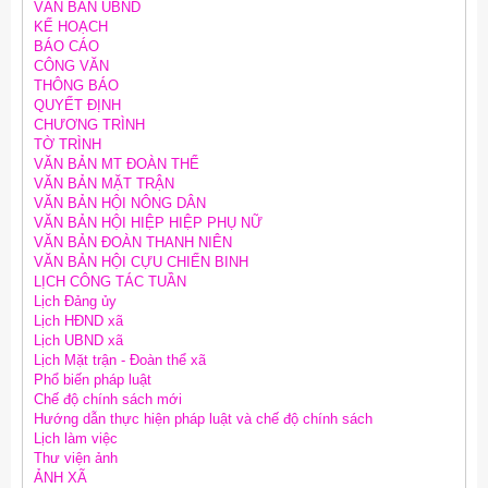
VĂN BẢN UBND
KẾ HOẠCH
BÁO CÁO
CÔNG VĂN
THÔNG BÁO
QUYẾT ĐỊNH
CHƯƠNG TRÌNH
TỜ TRÌNH
VĂN BẢN MT ĐOÀN THỂ
VĂN BẢN MẶT TRẬN
VĂN BẢN HỘI NÔNG DÂN
VĂN BẢN HỘI HIỆP HIỆP PHỤ NỮ
VĂN BẢN ĐOÀN THANH NIÊN
VĂN BẢN HỘI CỰU CHIẾN BINH
LỊCH CÔNG TÁC TUẦN
Lịch Đảng ủy
Lịch HĐND xã
Lịch UBND xã
Lịch Mặt trận - Đoàn thể xã
Phổ biến pháp luật
Chế độ chính sách mới
Hướng dẫn thực hiện pháp luật và chế độ chính sách
Lịch làm việc
Thư viện ảnh
ẢNH XÃ