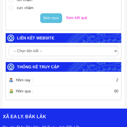
cực chậm
Xem kết quả
Bình chọn
LIÊN KẾT WEBSITE
THỐNG KÊ TRUY CẬP
Hôm nay :
2
Hôm qua :
60
XÃ EA LY. ĐẮK LẮK