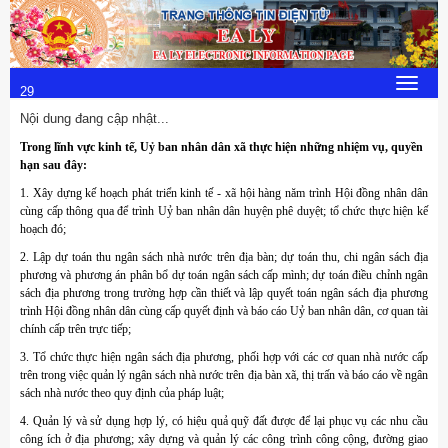
Thứ 5, 6/8/2026
18
:
Toggle
29
navigat
Nội dung đang cập nhật...
:
Trong lĩnh vực kinh tế, Uỷ ban nhân dân xã thực hiện những nhiệm vụ, quyền
57
hạn sau đây:
1. Xây dựng kế hoạch phát triển kinh tế - xã hội hàng năm trình Hội đồng nhân dân
cùng cấp thông qua để trình Uỷ ban nhân dân huyện phê duyệt; tổ chức thực hiện kế
hoạch đó;
2. Lập dự toán thu ngân sách nhà nước trên địa bàn; dự toán thu, chi ngân sách địa
phương và phương án phân bổ dự toán ngân sách cấp mình; dự toán điều chỉnh ngân
sách địa phương trong trường hợp cần thiết và lập quyết toán ngân sách địa phương
trình Hội đồng nhân dân cùng cấp quyết định và báo cáo Uỷ ban nhân dân, cơ quan tài
chính cấp trên trực tiếp;
3. Tổ chức thực hiện ngân sách địa phương, phối hợp với các cơ quan nhà nước cấp
trên trong việc quản lý ngân sách nhà nước trên địa bàn xã, thị trấn và báo cáo về ngân
sách nhà nước theo quy định của pháp luật;
4. Quản lý và sử dụng hợp lý, có hiệu quả quỹ đất được để lại phục vụ các nhu cầu
công ích ở địa phương; xây dựng và quản lý các công trình công cộng, đường giao