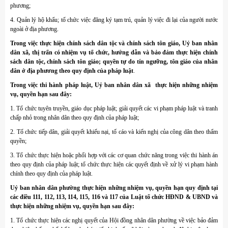
phương;
4. Quản lý hộ khẩu; tổ chức việc đăng ký tạm trú, quản lý việc đi lại của người nước
ngoài ở địa phương.
Trong việc thực hiện chính sách dân tộc và chính sách tôn giáo, Uỷ ban nhân
dân xã, thị trấn có nhiệm vụ tổ chức, hướng dẫn và bảo đảm thực hiện chính
sách dân tộc, chính sách tôn giáo; quyền tự do tín ngưỡng, tôn giáo của nhân
dân ở địa phương theo quy định của pháp luật
.
Trong việc thi hành pháp luật, Uỷ ban nhân dân xã thực hiện những nhiệm
vụ, quyền hạn sau đây:
1. Tổ chức tuyên truyền, giáo dục pháp luật; giải quyết các vi phạm pháp luật và tranh
chấp nhỏ trong nhân dân theo quy định của pháp luật;
2. Tổ chức tiếp dân, giải quyết khiếu nại, tố cáo và kiến nghị của công dân theo thẩm
quyền;
3. Tổ chức thực hiện hoặc phối hợp với các cơ quan chức năng trong việc thi hành án
theo quy định của pháp luật; tổ chức thực hiện các quyết định về xử lý vi phạm hành
chính theo quy định của pháp luật.
Uỷ ban nhân dân phường thực hiện những nhiệm vụ, quyền hạn quy định tại
các điều 111, 112, 113, 114, 115, 116 và 117 của Luật tổ chức HĐND & UBND và
thực hiện những nhiệm vụ, quyền hạn sau đây:
1. Tổ chức thực hiện các nghị quyết của Hội đồng nhân dân phường về việc bảo đảm