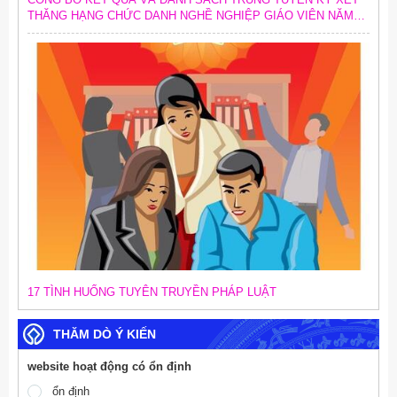
THĂNG HẠNG CHỨC DANH NGHỀ NGHIỆP GIÁO VIÊN NĂM
2026
17 TÌNH HUỐNG TUYÊN TRUYỀN PHÁP LUẬT
THĂM DÒ Ý KIẾN
website hoạt động có ổn định
ổn định