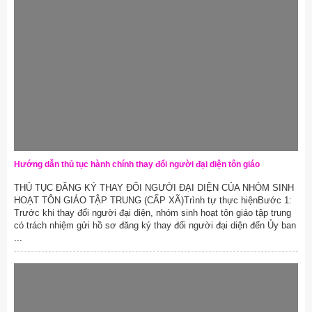
Hướng dẫn thủ tục hành chính thay đổi người đại diện tôn giáo
THỦ TỤC ĐĂNG KÝ THAY ĐỔI NGƯỜI ĐẠI DIỆN CỦA NHÓM SINH
HOẠT TÔN GIÁO TẬP TRUNG (CẤP XÃ)Trình tự thực hiệnBước 1:
Trước khi thay đổi người đại diện, nhóm sinh hoạt tôn giáo tập trung
có trách nhiệm gửi hồ sơ đăng ký thay đổi người đại diện đến Ủy ban
...