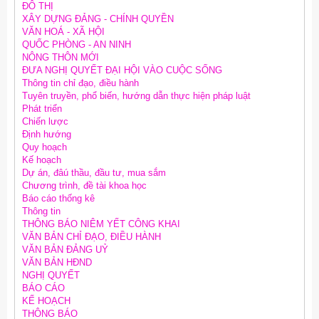
ĐÔ THỊ
XÂY DỰNG ĐẢNG - CHÍNH QUYỀN
VĂN HOÁ - XÃ HỘI
QUỐC PHÒNG - AN NINH
NÔNG THÔN MỚI
ĐƯA NGHỊ QUYẾT ĐẠI HỘI VÀO CUỘC SỐNG
Thông tin chỉ đạo, điều hành
Tuyên truyền, phổ biến, hướng dẫn thực hiện pháp luật
Phát triển
Chiến lược
Định hướng
Quy hoạch
Kế hoạch
Dự án, đâú thầu, đầu tư, mua sắm
Chương trình, đề tài khoa học
Báo cáo thống kê
Thông tin
THÔNG BÁO NIÊM YẾT CÔNG KHAI
VĂN BẢN CHỈ ĐẠO, ĐIỀU HÀNH
VĂN BẢN ĐẢNG UỶ
VĂN BẢN HĐND
NGHỊ QUYẾT
BÁO CÁO
KẾ HOẠCH
THÔNG BÁO