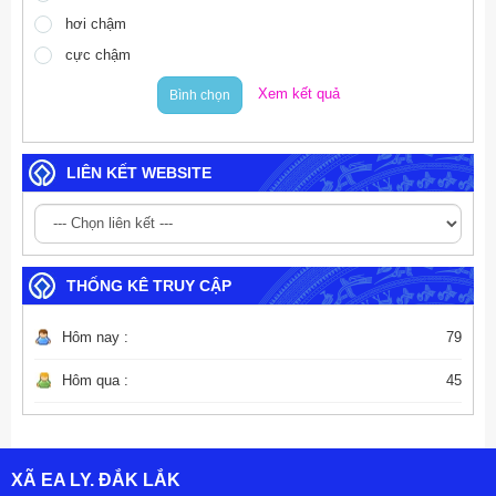
hơi chậm
cực chậm
Xem kết quả
Bình chọn
LIÊN KẾT WEBSITE
THỐNG KÊ TRUY CẬP
Hôm nay :
79
Hôm qua :
45
XÃ EA LY. ĐẮK LẮK