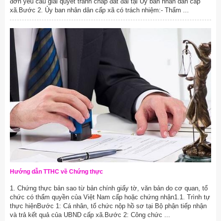
đơn yêu cầu giải quyết tranh chấp đất đai tại Ủy ban nhân dân cấp
xã.Bước 2. Ủy ban nhân dân cấp xã có trách nhiệm:- Thẩm ...
Hướng dẫn TTHC về Chứng thực
1. Chứng thực bản sao từ bản chính giấy tờ, văn bản do cơ quan, tổ
chức có thẩm quyền của Việt Nam cấp hoặc chứng nhận1.1. Trình tự
thực hiệnBước 1: Cá nhân, tổ chức nộp hồ sơ tại Bộ phận tiếp nhận
và trả kết quả của UBND cấp xã.Bước 2: Công chức ...