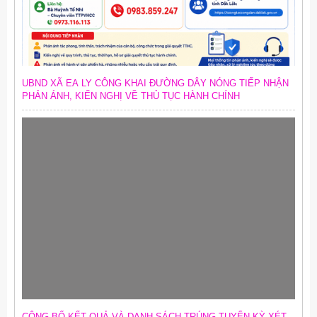
UBND XÃ EA LY CÔNG KHAI ĐƯỜNG DÂY NÓNG TIẾP NHẬN
PHẢN ÁNH, KIẾN NGHỊ VỀ THỦ TỤC HÀNH CHÍNH
CÔNG BỐ KẾT QUẢ VÀ DANH SÁCH TRÚNG TUYỂN KỲ XÉT