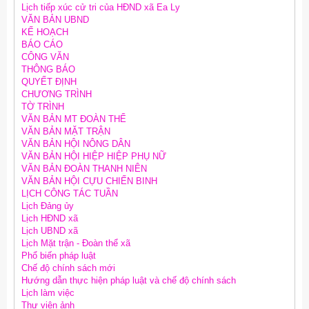
Lịch tiếp xúc cử tri của HĐND xã Ea Ly
VĂN BẢN UBND
KẾ HOẠCH
BÁO CÁO
CÔNG VĂN
THÔNG BÁO
QUYẾT ĐỊNH
CHƯƠNG TRÌNH
TỜ TRÌNH
VĂN BẢN MT ĐOÀN THỂ
VĂN BẢN MẶT TRẬN
VĂN BẢN HỘI NÔNG DÂN
VĂN BẢN HỘI HIỆP HIỆP PHỤ NỮ
VĂN BẢN ĐOÀN THANH NIÊN
VĂN BẢN HỘI CỰU CHIẾN BINH
LỊCH CÔNG TÁC TUẦN
Lịch Đảng ủy
Lịch HĐND xã
Lịch UBND xã
Lịch Mặt trận - Đoàn thể xã
Phổ biến pháp luật
Chế độ chính sách mới
Hướng dẫn thực hiện pháp luật và chế độ chính sách
Lịch làm việc
Thư viện ảnh