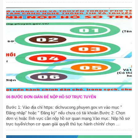
06 BƯỚC ĐƠN GIẢN ĐỂ NỘP HỒ SƠ TRỰC TUYẾN
Bước 1: Vào địa chỉ https: dichvucong.phuyen.gov.vn vào mục "
Đăng nhập" hoặc " Đăng ký" nếu chưa có tài khoản.Bước 2: Chọn
đơn vị hoặc lĩnh vực cần nộp hồ sơ quan mạng.Vào mục: Nộp hồ sơ
trực tuyến/chọn cơ quan giải quyết thủ tục hành chính/ chọn ...