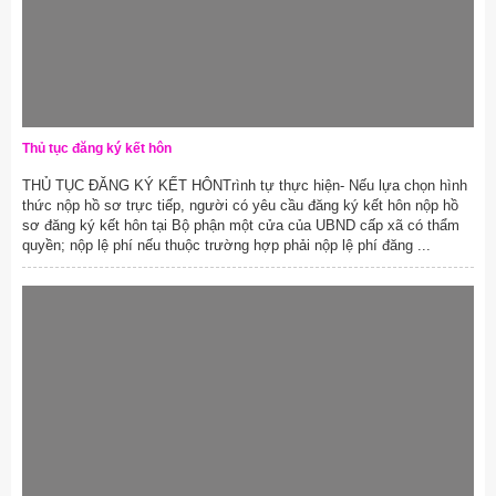
Thủ tục đăng ký kết hôn
THỦ TỤC ĐĂNG KÝ KẾT HÔNTrình tự thực hiện- Nếu lựa chọn hình
thức nộp hồ sơ trực tiếp, người có yêu cầu đăng ký kết hôn nộp hồ
sơ đăng ký kết hôn tại Bộ phận một cửa của UBND cấp xã có thẩm
quyền; nộp lệ phí nếu thuộc trường hợp phải nộp lệ phí đăng ...