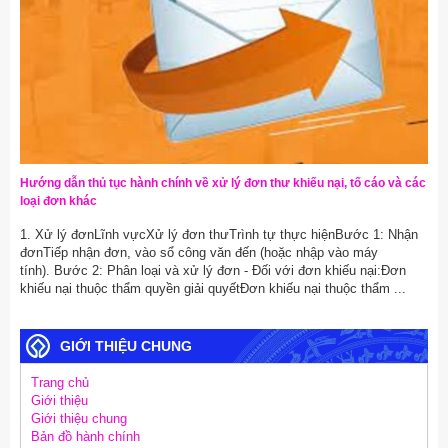
Hướng dẫn thủ tục hành chính về xử lý đơn thư khiếu nại, tố cáo và các
loại đơn khác
1. Xử lý đơnLĩnh vựcXử lý đơn thưTrình tự thực hiệnBước 1: Nhận
đơnTiếp nhận đơn, vào sổ công văn đến (hoặc nhập vào máy
tính). Bước 2: Phân loại và xử lý đơn - Đối với đơn khiếu nại:Đơn
khiếu nại thuộc thẩm quyền giải quyếtĐơn khiếu nại thuộc thẩm ...
GIỚI THIỆU CHUNG
Trang chủ
Giới thiệu
Giới thiệu chung
Bản đồ hành chính