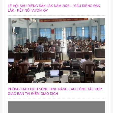
LỄ HỘI SẦU RIÊNG ĐẮK LẮK NĂM 2026 – “SẦU RIÊNG ĐẮK
LẮK - KẾT NỐI VƯƠN XA”
PHÒNG GIAO DỊCH SÔNG HINH NÂNG CAO CÔNG TÁC HỌP
GIAO BAN TẠI ĐIỂM GIAO DỊCH