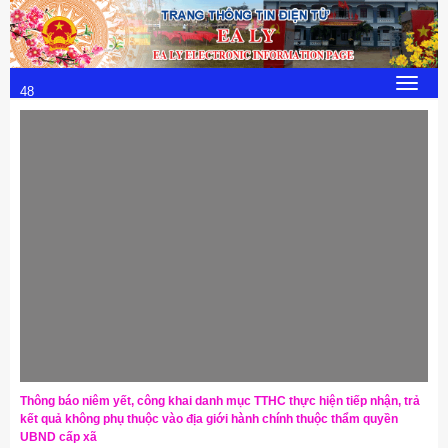
Chủ Nhật, 9/8/2026
15
:
Toggle
48
navigat
:
32
Thông báo niêm yết, công khai danh mục TTHC thực hiện tiếp nhận, trả
kết quả không phụ thuộc vào địa giới hành chính thuộc thẩm quyền
UBND cấp xã