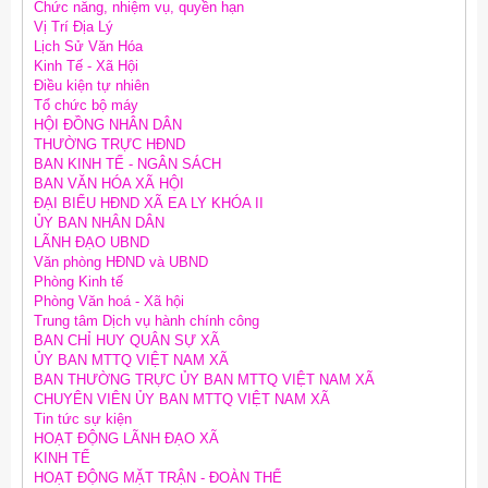
Chức năng, nhiệm vụ, quyền hạn
Vị Trí Địa Lý
Lịch Sử Văn Hóa
Kinh Tế - Xã Hội
Điều kiện tự nhiên
Tổ chức bộ máy
HỘI ĐỒNG NHÂN DÂN
THƯỜNG TRỰC HĐND
BAN KINH TẾ - NGÂN SÁCH
BAN VĂN HÓA XÃ HỘI
ĐẠI BIỂU HĐND XÃ EA LY KHÓA II
ỦY BAN NHÂN DÂN
LÃNH ĐẠO UBND
Văn phòng HĐND và UBND
Phòng Kinh tế
Phòng Văn hoá - Xã hội
Trung tâm Dịch vụ hành chính công
BAN CHỈ HUY QUÂN SỰ XÃ
ỦY BAN MTTQ VIỆT NAM XÃ
BAN THƯỜNG TRỰC ỦY BAN MTTQ VIỆT NAM XÃ
CHUYÊN VIÊN ỦY BAN MTTQ VIỆT NAM XÃ
Tin tức sự kiện
HOẠT ĐỘNG LÃNH ĐẠO XÃ
KINH TẾ
HOẠT ĐỘNG MẶT TRẬN - ĐOÀN THỂ