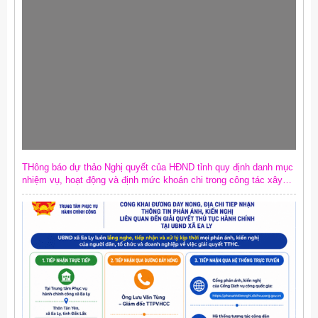
THông báo dự thảo Nghị quyết của HĐND tỉnh quy định danh mục
nhiệm vụ, hoạt động và định mức khoán chi trong công tác xây
dựng văn bản quy phạm pháp luật trên địa bàn tỉnh