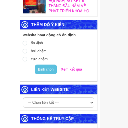
HỘI NGHỊ SƠ KẾT 6
SOÁT NỘI BỘ
THÁNG ĐẦU NĂM VỀ
PHÁT TRIỂN KHOA HỌC,
CÔNG NGHỆ, ĐỔI MỚI
SÁNG TẠO VÀ CHUYỂN
THĂM DÒ Ý KIẾN
ĐỔI SỐ; SƠ KẾT CÔNG
TÁC CHUYỂN ĐỔI SỐ
website hoạt động có ổn định
TRONG CÁC CƠ QUAN
ĐẢNG VÀ TRIỂN KHAI
ổn định
MỤC TIÊU TĂNG
hơi chậm
TRƯỞNG KINH TẾ 02
CON SỐ
cực chậm
Xem kết quả
Bình chọn
LIÊN KẾT WEBSITE
THỐNG KÊ TRUY CẬP