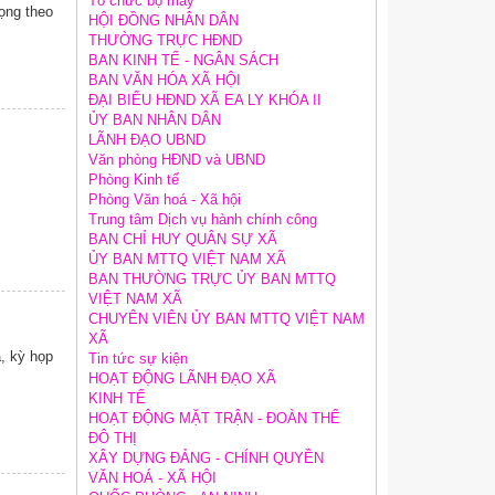
Tổ chức bộ máy
ọng theo
HỘI ĐỒNG NHÂN DÂN
THƯỜNG TRỰC HĐND
BAN KINH TẾ - NGÂN SÁCH
BAN VĂN HÓA XÃ HỘI
ĐẠI BIỂU HĐND XÃ EA LY KHÓA II
ỦY BAN NHÂN DÂN
LÃNH ĐẠO UBND
Văn phòng HĐND và UBND
Phòng Kinh tế
Phòng Văn hoá - Xã hội
Trung tâm Dịch vụ hành chính công
BAN CHỈ HUY QUÂN SỰ XÃ
ỦY BAN MTTQ VIỆT NAM XÃ
BAN THƯỜNG TRỰC ỦY BAN MTTQ
VIỆT NAM XÃ
CHUYÊN VIÊN ỦY BAN MTTQ VIỆT NAM
XÃ
, kỳ họp
Tin tức sự kiện
HOẠT ĐỘNG LÃNH ĐẠO XÃ
KINH TẾ
HOẠT ĐỘNG MẶT TRẬN - ĐOÀN THỂ
ĐÔ THỊ
XÂY DỰNG ĐẢNG - CHÍNH QUYỀN
VĂN HOÁ - XÃ HỘI