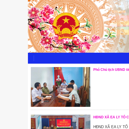
Phó Chủ tịch UBND ti
HĐND XÃ EA LY TỔ 
HĐND XÃ EA LY TỔ 