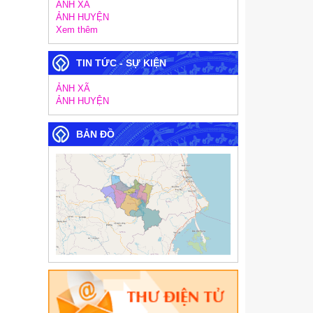
ẢNH XÃ
ẢNH HUYỆN
Xem thêm
TIN TỨC - SỰ KIỆN
ẢNH XÃ
ẢNH HUYỆN
BẢN ĐỒ