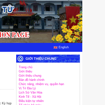
English
GIỚI THIỆU CHUNG
Trang chủ
Giới thiệu
Giới thiệu chung
Bản đồ hành chính
Chức năng, nhiệm vụ, quyền hạn
Vị Trí Địa Lý
Lịch Sử Văn Hóa
Kinh Tế - Xã Hội
Điều kiện tự nhiên
c Kỳ họp