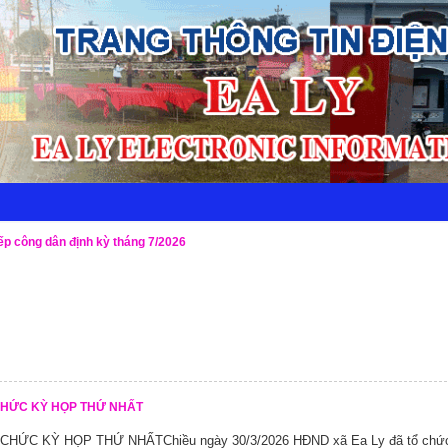
ếp công dân định kỳ tháng 7/2026
CHỨC KỲ HỌP THỨ NHẤT
CHỨC KỲ HỌP THỨ NHẤTChiều ngày 30/3/2026 HĐND xã Ea Ly đã tổ chứ