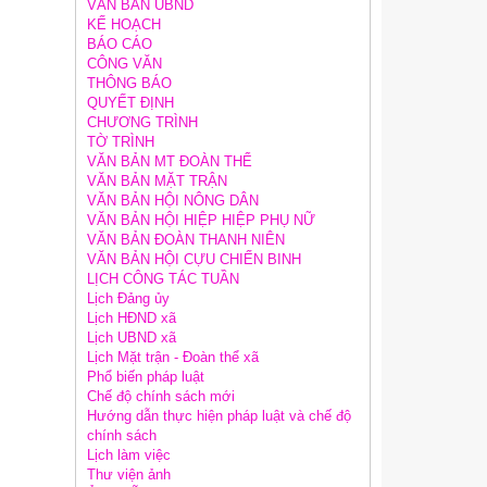
VĂN BẢN UBND
KẾ HOẠCH
BÁO CÁO
CÔNG VĂN
THÔNG BÁO
QUYẾT ĐỊNH
CHƯƠNG TRÌNH
TỜ TRÌNH
VĂN BẢN MT ĐOÀN THỂ
VĂN BẢN MẶT TRẬN
VĂN BẢN HỘI NÔNG DÂN
VĂN BẢN HỘI HIỆP HIỆP PHỤ NỮ
VĂN BẢN ĐOÀN THANH NIÊN
VĂN BẢN HỘI CỰU CHIẾN BINH
LỊCH CÔNG TÁC TUẦN
Lịch Đảng ủy
Lịch HĐND xã
Lịch UBND xã
Lịch Mặt trận - Đoàn thể xã
Phổ biến pháp luật
Chế độ chính sách mới
Hướng dẫn thực hiện pháp luật và chế độ
chính sách
Lịch làm việc
Thư viện ảnh