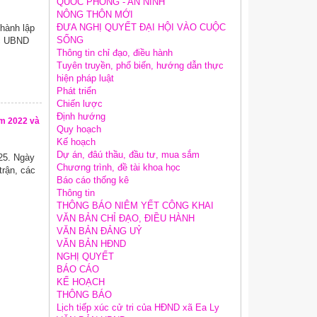
QUỐC PHÒNG - AN NINH
NÔNG THÔN MỚI
ĐƯA NGHỊ QUYẾT ĐẠI HỘI VÀO CUỘC
thành lập
SỐNG
ộc UBND
Thông tin chỉ đạo, điều hành
Tuyên truyền, phổ biến, hướng dẫn thực
hiện pháp luật
Phát triển
Chiến lược
Định hướng
ăm 2022 và
Quy hoạch
Kế hoạch
Dự án, đâú thầu, đầu tư, mua sắm
25. Ngày
Chương trình, đề tài khoa học
trận, các
Báo cáo thống kê
Thông tin
THÔNG BÁO NIÊM YẾT CÔNG KHAI
VĂN BẢN CHỈ ĐẠO, ĐIỀU HÀNH
VĂN BẢN ĐẢNG UỶ
VĂN BẢN HĐND
NGHỊ QUYẾT
BÁO CÁO
KẾ HOẠCH
THÔNG BÁO
Lịch tiếp xúc cử tri của HĐND xã Ea Ly