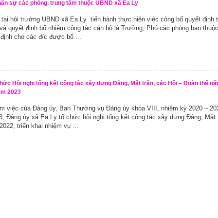
hân sự các phòng, trung tâm thuộc UBND xã Ea Ly
 tại hội trường UBND xã Ea Ly tiến hành thực hiện việc công bố quyết định 
 và quyết định bổ nhiệm công tác cán bộ là Trưởng, Phó các phòng ban thu
 định cho các đ/c được bổ ...
hức Hội nghị tổng kết công tác xây dựng Đảng, Mặt trận, các Hội – Đoàn thể n
năm 2023
àm việc của Đảng ủy, Ban Thường vụ Đảng ủy khóa VIII, nhiệm kỳ 2020 – 20
, Đảng ủy xã Ea Ly tổ chức hội nghị tổng kết công tác xây dựng Đảng, Mặt 
022, triển khai nhiệm vụ ...