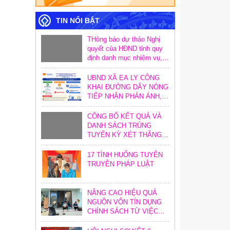
TIN NỔI BẬT
THông báo dự thảo Nghị
quyết của HĐND tỉnh quy
định danh mục nhiệm vụ,
hoạt động và định mức
khoán chi trong công tác
UBND XÃ EA LY CÔNG
xây dựng văn bản quy
KHAI ĐƯỜNG DÂY NÓNG
phạm pháp luật trên địa
TIẾP NHẬN PHẢN ÁNH,
bàn tỉnh
KIẾN NGHỊ VỀ THỦ TỤC
HÀNH CHÍNH
CÔNG BỐ KẾT QUẢ VÀ
DANH SÁCH TRÚNG
TUYỂN KỲ XÉT THĂNG
HẠNG CHỨC DANH NGHỀ
NGHIỆP GIÁO VIÊN NĂM
17 TÌNH HUỐNG TUYÊN
2026
TRUYỀN PHÁP LUẬT
NÂNG CAO HIỆU QUẢ
NGUỒN VỐN TÍN DỤNG
CHÍNH SÁCH TỪ VIỆC
TĂNG CƯỜNG CÔNG
TÁC KIỂM TRA, KIỂM