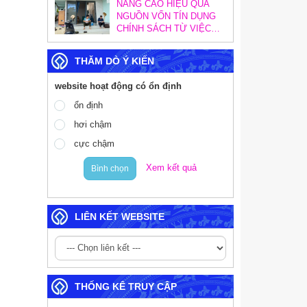
NÂNG CAO HIỆU QUẢ
NGUỒN VỐN TÍN DỤNG
CHÍNH SÁCH TỪ VIỆC
TĂNG CƯỜNG CÔNG
TÁC KIỂM TRA, KIỂM
THĂM DÒ Ý KIẾN
SOÁT NỘI BỘ
website hoạt động có ổn định
ổn định
hơi chậm
cực chậm
Xem kết quả
Bình chọn
LIÊN KẾT WEBSITE
THỐNG KÊ TRUY CẬP