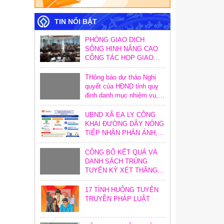
TIN NỔI BẬT
PHÒNG GIAO DỊCH
SÔNG HINH NÂNG CAO
CÔNG TÁC HỌP GIAO
BAN TẠI ĐIỂM GIAO
DỊCH
THông báo dự thảo Nghị
quyết của HĐND tỉnh quy
định danh mục nhiệm vụ,
hoạt động và định mức
khoán chi trong công tác
UBND XÃ EA LY CÔNG
xây dựng văn bản quy
KHAI ĐƯỜNG DÂY NÓNG
phạm pháp luật trên địa
TIẾP NHẬN PHẢN ÁNH,
bàn tỉnh
KIẾN NGHỊ VỀ THỦ TỤC
HÀNH CHÍNH
CÔNG BỐ KẾT QUẢ VÀ
DANH SÁCH TRÚNG
TUYỂN KỲ XÉT THĂNG
HẠNG CHỨC DANH NGHỀ
NGHIỆP GIÁO VIÊN NĂM
17 TÌNH HUỐNG TUYÊN
2026
TRUYỀN PHÁP LUẬT