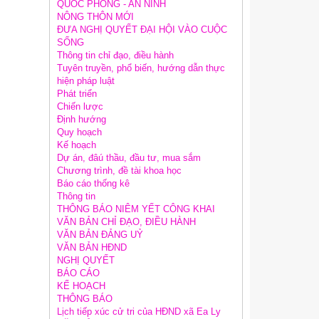
QUỐC PHÒNG - AN NINH
NÔNG THÔN MỚI
ĐƯA NGHỊ QUYẾT ĐẠI HỘI VÀO CUỘC
SỐNG
Thông tin chỉ đạo, điều hành
Tuyên truyền, phổ biến, hướng dẫn thực
hiện pháp luật
Phát triển
Chiến lược
Định hướng
Quy hoạch
Kế hoạch
Dự án, đâú thầu, đầu tư, mua sắm
Chương trình, đề tài khoa học
Báo cáo thống kê
Thông tin
THÔNG BÁO NIÊM YẾT CÔNG KHAI
VĂN BẢN CHỈ ĐẠO, ĐIỀU HÀNH
VĂN BẢN ĐẢNG UỶ
VĂN BẢN HĐND
NGHỊ QUYẾT
BÁO CÁO
KẾ HOẠCH
THÔNG BÁO
Lịch tiếp xúc cử tri của HĐND xã Ea Ly