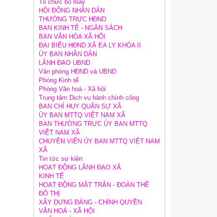
Tổ chức bộ máy
HỘI ĐỒNG NHÂN DÂN
THƯỜNG TRỰC HĐND
BAN KINH TẾ - NGÂN SÁCH
BAN VĂN HÓA XÃ HỘI
ĐẠI BIỂU HĐND XÃ EA LY KHÓA II
ỦY BAN NHÂN DÂN
LÃNH ĐẠO UBND
Văn phòng HĐND và UBND
Phòng Kinh tế
Phòng Văn hoá - Xã hội
Trung tâm Dịch vụ hành chính công
BAN CHỈ HUY QUÂN SỰ XÃ
ỦY BAN MTTQ VIỆT NAM XÃ
BAN THƯỜNG TRỰC ỦY BAN MTTQ
VIỆT NAM XÃ
CHUYÊN VIÊN ỦY BAN MTTQ VIỆT NAM
XÃ
Tin tức sự kiện
HOẠT ĐỘNG LÃNH ĐẠO XÃ
KINH TẾ
HOẠT ĐỘNG MẶT TRẬN - ĐOÀN THỂ
ĐÔ THỊ
XÂY DỰNG ĐẢNG - CHÍNH QUYỀN
VĂN HOÁ - XÃ HỘI