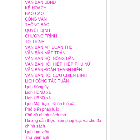
VĂN BẢN UBND
KẾ HOẠCH
BÁO CÁO
CÔNG VĂN
THÔNG BÁO
QUYẾT ĐỊNH
CHƯƠNG TRÌNH
TỜ TRÌNH
VĂN BẢN MT ĐOÀN THỂ
VĂN BẢN MẶT TRẬN
VĂN BẢN HỘI NÔNG DÂN
VĂN BẢN HỘI HIỆP HIỆP PHỤ NỮ
VĂN BẢN ĐOÀN THANH NIÊN
VĂN BẢN HỘI CỰU CHIẾN BINH
LỊCH CÔNG TÁC TUẦN
Lịch Đảng ủy
Lịch HĐND xã
Lịch UBND xã
Lịch Mặt trận - Đoàn thể xã
Phổ biến pháp luật
Chế độ chính sách mới
Hướng dẫn thực hiện pháp luật và chế độ
chính sách
Lịch làm việc
Thư viện ảnh