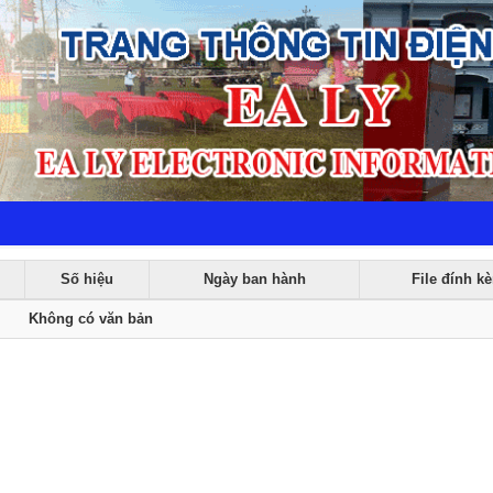
Số hiệu
Ngày ban hành
File đính k
Không có văn bản