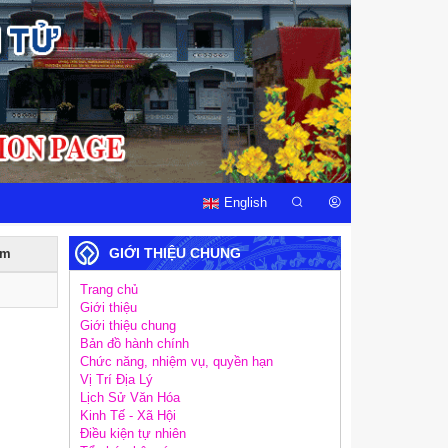
English
GIỚI THIỆU CHUNG
èm
Trang chủ
Giới thiệu
Giới thiệu chung
Bản đồ hành chính
Chức năng, nhiệm vụ, quyền hạn
Vị Trí Địa Lý
Lịch Sử Văn Hóa
Kinh Tế - Xã Hội
Điều kiện tự nhiên