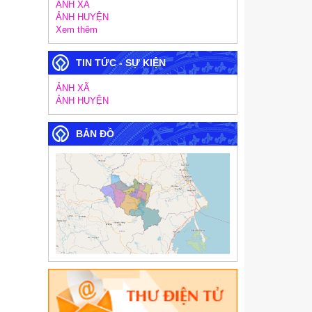
ẢNH XÃ
ẢNH HUYỆN
Xem thêm
TIN TỨC - SỰ KIỆN
ẢNH XÃ
ẢNH HUYỆN
BẢN ĐỒ