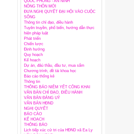
QUỐC PHÒNG - AN NINH
NÔNG THÔN MỚI
ĐƯA NGHỊ QUYẾT ĐẠI HỘI VÀO CUỘC
SỐNG
Thông tin chỉ đạo, điều hành
Tuyên truyền, phổ biến, hướng dẫn thực
hiện pháp luật
Phát triển
Chiến lược
Định hướng
Quy hoạch
Kế hoạch
Dự án, đâú thầu, đầu tư, mua sắm
Chương trình, đề tài khoa học
Báo cáo thống kê
Thông tin
THÔNG BÁO NIÊM YẾT CÔNG KHAI
VĂN BẢN CHỈ ĐẠO, ĐIỀU HÀNH
VĂN BẢN ĐẢNG UỶ
VĂN BẢN HĐND
NGHỊ QUYẾT
BÁO CÁO
KẾ HOẠCH
THÔNG BÁO
Lịch tiếp xúc cử tri của HĐND xã Ea Ly