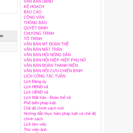
VĂN BẢN UBND
KẾ HOẠCH
BÁO CÁO
CÔNG VĂN
THÔNG BÁO
QUYẾT ĐỊNH
CHƯƠNG TRÌNH
èm
TỜ TRÌNH
VĂN BẢN MT ĐOÀN THỂ
VĂN BẢN MẶT TRẬN
VĂN BẢN HỘI NÔNG DÂN
VĂN BẢN HỘI HIỆP HIỆP PHỤ NỮ
VĂN BẢN ĐOÀN THANH NIÊN
VĂN BẢN HỘI CỰU CHIẾN BINH
LỊCH CÔNG TÁC TUẦN
Lịch Đảng ủy
Lịch HĐND xã
Lịch UBND xã
Lịch Mặt trận - Đoàn thể xã
Phổ biến pháp luật
Chế độ chính sách mới
Hướng dẫn thực hiện pháp luật và chế độ
chính sách
Lịch làm việc
Thư viện ảnh