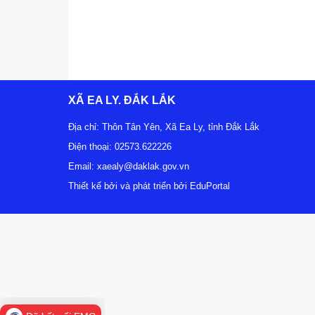
XÃ EA LY. ĐẮK LẮK
Địa chỉ:
Thôn Tân Yên, Xã Ea Ly, tỉnh Đắk Lắk
Điện thoại:
02573.622226
Email:
xaealy@daklak.gov.vn
Thiết kế bởi và phát triển bởi EduPortal