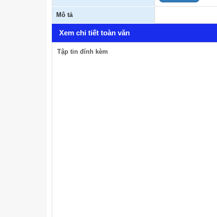
Mô tả
Xem chi tiết toàn văn
Tập tin đính kèm