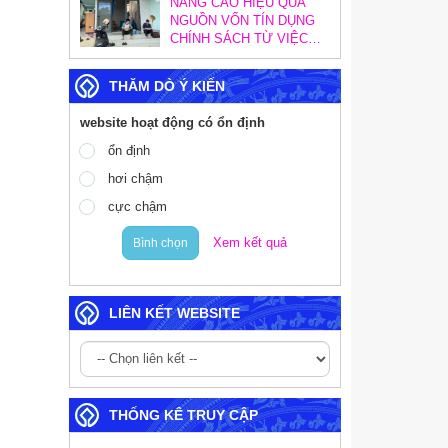
NÂNG CAO HIỆU QUẢ
NGUỒN VỐN TÍN DỤNG
CHÍNH SÁCH TỪ VIỆC
TĂNG CƯỜNG CÔNG
TÁC KIỂM TRA, KIỂM
THĂM DÒ Ý KIẾN
SOÁT NỘI BỘ
website hoạt động có ổn định
ổn định
hơi chậm
cực chậm
Xem kết quả
Bình chọn
LIÊN KẾT WEBSITE
THỐNG KÊ TRUY CẬP