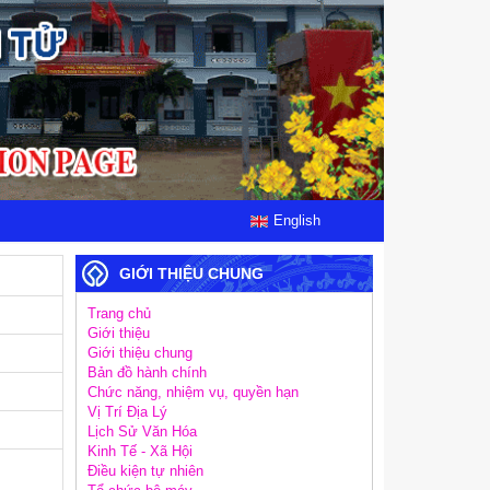
English
GIỚI THIỆU CHUNG
Trang chủ
Giới thiệu
Giới thiệu chung
Bản đồ hành chính
Chức năng, nhiệm vụ, quyền hạn
Vị Trí Địa Lý
Lịch Sử Văn Hóa
Kinh Tế - Xã Hội
Điều kiện tự nhiên