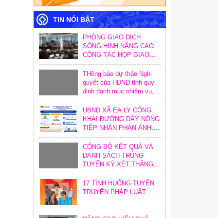
TIN NỔI BẬT
PHÒNG GIAO DỊCH
SÔNG HINH NÂNG CAO
CÔNG TÁC HỌP GIAO
BAN TẠI ĐIỂM GIAO
DỊCH
THông báo dự thảo Nghị
quyết của HĐND tỉnh quy
định danh mục nhiệm vụ,
hoạt động và định mức
khoán chi trong công tác
UBND XÃ EA LY CÔNG
xây dựng văn bản quy
KHAI ĐƯỜNG DÂY NÓNG
phạm pháp luật trên địa
TIẾP NHẬN PHẢN ÁNH,
bàn tỉnh
KIẾN NGHỊ VỀ THỦ TỤC
HÀNH CHÍNH
CÔNG BỐ KẾT QUẢ VÀ
DANH SÁCH TRÚNG
TUYỂN KỲ XÉT THĂNG
HẠNG CHỨC DANH NGHỀ
NGHIỆP GIÁO VIÊN NĂM
17 TÌNH HUỐNG TUYÊN
2026
TRUYỀN PHÁP LUẬT