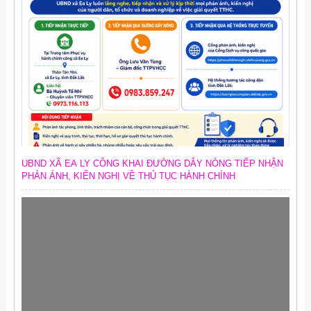
UBND XÃ EA LY CÔNG KHAI ĐƯỜNG DÂY NÓNG TIẾP NHẬN
PHẢN ÁNH, KIẾN NGHỊ VỀ THỦ TỤC HÀNH CHÍNH