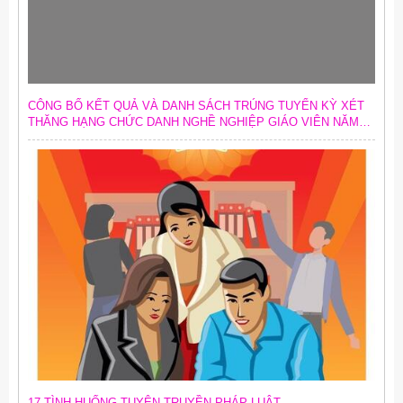
CÔNG BỐ KẾT QUẢ VÀ DANH SÁCH TRÚNG TUYỂN KỲ XÉT
THĂNG HẠNG CHỨC DANH NGHỀ NGHIỆP GIÁO VIÊN NĂM
2026
17 TÌNH HUỐNG TUYÊN TRUYỀN PHÁP LUẬT