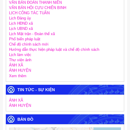
VĂN BẢN ĐOÀN THANH NIÊN
VĂN BẢN HỘI CỰU CHIẾN BINH
LỊCH CÔNG TÁC TUẦN
Lịch Đảng ủy
Lịch HĐND xã
Lịch UBND xã
Lịch Mặt trận - Đoàn thể xã
Phổ biến pháp luật
Chế độ chính sách mới
Hướng dẫn thực hiện pháp luật và chế độ chính sách
Lịch làm việc
Thư viện ảnh
ẢNH XÃ
ẢNH HUYỆN
Xem thêm
TIN TỨC - SỰ KIỆN
ẢNH XÃ
ẢNH HUYỆN
BẢN ĐỒ