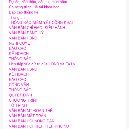
Dự án, đâú thầu, đầu tư, mua sắm
Chương trình, đề tài khoa học
Báo cáo thống kê
Thông tin
THÔNG BÁO NIÊM YẾT CÔNG KHAI
VĂN BẢN CHỈ ĐẠO, ĐIỀU HÀNH
VĂN BẢN ĐẢNG UỶ
VĂN BẢN HĐND
NGHỊ QUYẾT
BÁO CÁO
KẾ HOẠCH
THÔNG BÁO
Lịch tiếp xúc cử tri của HĐND xã Ea Ly
VĂN BẢN UBND
KẾ HOẠCH
BÁO CÁO
CÔNG VĂN
THÔNG BÁO
QUYẾT ĐỊNH
CHƯƠNG TRÌNH
TỜ TRÌNH
VĂN BẢN MT ĐOÀN THỂ
VĂN BẢN MẶT TRẬN
VĂN BẢN HỘI NÔNG DÂN
VĂN BẢN HỘI HIỆP HIỆP PHỤ NỮ