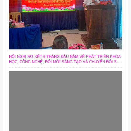
HỘI NGHỊ SƠ KẾT 6 THÁNG ĐẦU NĂM VỀ PHÁT TRIỂN KHOA
HỌC, CÔNG NGHỆ, ĐỔI MỚI SÁNG TẠO VÀ CHUYỂN ĐỔI SỐ;
SƠ KẾT CÔNG TÁC CHUYỂN ĐỔI SỐ TRONG CÁC CƠ QUAN
ĐẢNG VÀ TRIỂN KHAI MỤC TIÊU TĂNG TRƯỞNG KINH TẾ 02
CON SỐ