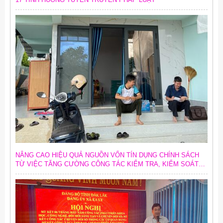
NÂNG CAO HIỆU QUẢ NGUỒN VỐN TÍN DỤNG CHÍNH SÁCH
TỪ VIỆC TĂNG CƯỜNG CÔNG TÁC KIỂM TRA, KIỂM SOÁT
NỘI BỘ