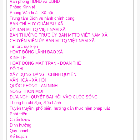
Văn phòng HĐND và UBND
Phòng Kinh tế
Phòng Văn hoá - Xã hội
Trung tâm Dịch vụ hành chính công
BAN CHỈ HUY QUÂN SỰ XÃ
ỦY BAN MTTQ VIỆT NAM XÃ
BAN THƯỜNG TRỰC ỦY BAN MTTQ VIỆT NAM XÃ
CHUYÊN VIÊN ỦY BAN MTTQ VIỆT NAM XÃ
Tin tức sự kiện
HOẠT ĐỘNG LÃNH ĐẠO XÃ
KINH TẾ
HOẠT ĐỘNG MẶT TRẬN - ĐOÀN THỂ
ĐÔ THỊ
XÂY DỰNG ĐẢNG - CHÍNH QUYỀN
VĂN HOÁ - XÃ HỘI
QUỐC PHÒNG - AN NINH
NÔNG THÔN MỚI
ĐƯA NGHỊ QUYẾT ĐẠI HỘI VÀO CUỘC SỐNG
Thông tin chỉ đạo, điều hành
Tuyên truyền, phổ biến, hướng dẫn thực hiện pháp luật
Phát triển
Chiến lược
Định hướng
Quy hoạch
Kế hoạch