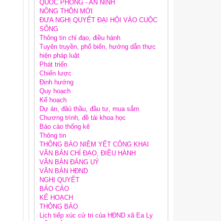
QUỐC PHÒNG - AN NINH
NÔNG THÔN MỚI
ĐƯA NGHỊ QUYẾT ĐẠI HỘI VÀO CUỘC
SỐNG
Thông tin chỉ đạo, điều hành
Tuyên truyền, phổ biến, hướng dẫn thực
hiện pháp luật
Phát triển
Chiến lược
Định hướng
Quy hoạch
Kế hoạch
Dự án, đâú thầu, đầu tư, mua sắm
Chương trình, đề tài khoa học
Báo cáo thống kê
Thông tin
THÔNG BÁO NIÊM YẾT CÔNG KHAI
VĂN BẢN CHỈ ĐẠO, ĐIỀU HÀNH
VĂN BẢN ĐẢNG UỶ
VĂN BẢN HĐND
NGHỊ QUYẾT
BÁO CÁO
KẾ HOẠCH
THÔNG BÁO
Lịch tiếp xúc cử tri của HĐND xã Ea Ly