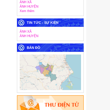
ẢNH XÃ
ẢNH HUYỆN
Xem thêm
TIN TỨC - SỰ KIỆN
ẢNH XÃ
ẢNH HUYỆN
BẢN ĐỒ