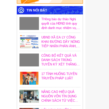
TIN NỔI BẬT
THông báo dự thảo Nghị
quyết của HĐND tỉnh quy
định danh mục nhiệm vụ,
hoạt động và định mức
khoán chi trong công tác
UBND XÃ EA LY CÔNG
xây dựng văn bản quy
KHAI ĐƯỜNG DÂY NÓNG
phạm pháp luật trên địa
TIẾP NHẬN PHẢN ÁNH,
bàn tỉnh
KIẾN NGHỊ VỀ THỦ TỤC
HÀNH CHÍNH
CÔNG BỐ KẾT QUẢ VÀ
DANH SÁCH TRÚNG
TUYỂN KỲ XÉT THĂNG
HẠNG CHỨC DANH NGHỀ
NGHIỆP GIÁO VIÊN NĂM
17 TÌNH HUỐNG TUYÊN
2026
TRUYỀN PHÁP LUẬT
NÂNG CAO HIỆU QUẢ
NGUỒN VỐN TÍN DỤNG
CHÍNH SÁCH TỪ VIỆC
TĂNG CƯỜNG CÔNG