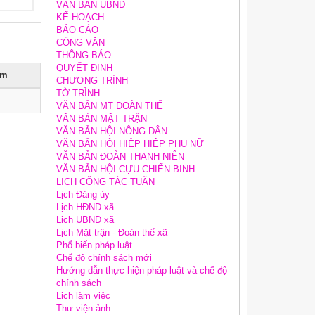
VĂN BẢN UBND
KẾ HOẠCH
BÁO CÁO
CÔNG VĂN
THÔNG BÁO
QUYẾT ĐỊNH
èm
CHƯƠNG TRÌNH
TỜ TRÌNH
VĂN BẢN MT ĐOÀN THỂ
VĂN BẢN MẶT TRẬN
VĂN BẢN HỘI NÔNG DÂN
VĂN BẢN HỘI HIỆP HIỆP PHỤ NỮ
VĂN BẢN ĐOÀN THANH NIÊN
VĂN BẢN HỘI CỰU CHIẾN BINH
LỊCH CÔNG TÁC TUẦN
Lịch Đảng ủy
Lịch HĐND xã
Lịch UBND xã
Lịch Mặt trận - Đoàn thể xã
Phổ biến pháp luật
Chế độ chính sách mới
Hướng dẫn thực hiện pháp luật và chế độ
chính sách
Lịch làm việc
Thư viện ảnh