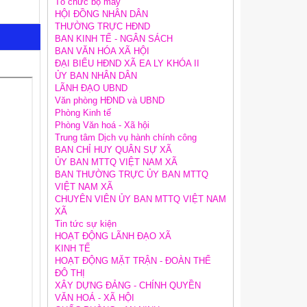
Tổ chức bộ máy
HỘI ĐỒNG NHÂN DÂN
THƯỜNG TRỰC HĐND
BAN KINH TẾ - NGÂN SÁCH
BAN VĂN HÓA XÃ HỘI
ĐẠI BIỂU HĐND XÃ EA LY KHÓA II
ỦY BAN NHÂN DÂN
LÃNH ĐẠO UBND
Văn phòng HĐND và UBND
Phòng Kinh tế
Phòng Văn hoá - Xã hội
Trung tâm Dịch vụ hành chính công
BAN CHỈ HUY QUÂN SỰ XÃ
ỦY BAN MTTQ VIỆT NAM XÃ
BAN THƯỜNG TRỰC ỦY BAN MTTQ
VIỆT NAM XÃ
CHUYÊN VIÊN ỦY BAN MTTQ VIỆT NAM
XÃ
Tin tức sự kiện
HOẠT ĐỘNG LÃNH ĐẠO XÃ
KINH TẾ
HOẠT ĐỘNG MẶT TRẬN - ĐOÀN THỂ
ĐÔ THỊ
XÂY DỰNG ĐẢNG - CHÍNH QUYỀN
VĂN HOÁ - XÃ HỘI