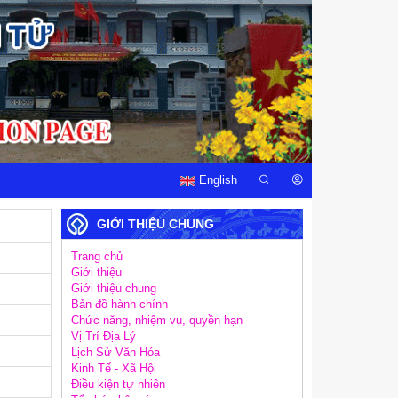
English
GIỚI THIỆU CHUNG
Trang chủ
Giới thiệu
Giới thiệu chung
Bản đồ hành chính
Chức năng, nhiệm vụ, quyền hạn
Vị Trí Địa Lý
Lịch Sử Văn Hóa
Kinh Tế - Xã Hội
Điều kiện tự nhiên