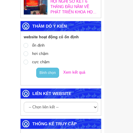
TÁC KIỂM TRA, KIỂM
HỘI NGHỊ SƠ KẾT 6
SOÁT NỘI BỘ
THÁNG ĐẦU NĂM VỀ
PHÁT TRIỂN KHOA HỌC,
CÔNG NGHỆ, ĐỔI MỚI
SÁNG TẠO VÀ CHUYỂN
THĂM DÒ Ý KIẾN
ĐỔI SỐ; SƠ KẾT CÔNG
TÁC CHUYỂN ĐỔI SỐ
website hoạt động có ổn định
TRONG CÁC CƠ QUAN
ĐẢNG VÀ TRIỂN KHAI
ổn định
MỤC TIÊU TĂNG
hơi chậm
TRƯỞNG KINH TẾ 02
CON SỐ
cực chậm
Xem kết quả
Bình chọn
LIÊN KẾT WEBSITE
THỐNG KÊ TRUY CẬP