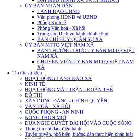
ĐẠI BIỂU HĐND XÃ EA LY KHÓA II
ỦY BAN NHÂN DÂN
LÃNH ĐẠO UBND
Văn phòng HĐND và UBND
Phòng Kinh tế
Phòng Văn hoá - Xã hội
Trung tâm Dịch vụ hành chính công
BAN CHỈ HUY QUÂN SỰ XÃ
ỦY BAN MTTQ VIỆT NAM XÃ
BAN THƯỜNG TRỰC ỦY BAN MTTQ VIỆT
NAM XÃ
CHUYÊN VIÊN ỦY BAN MTTQ VIỆT NAM
XÃ
Tin tức sự kiện
HOẠT ĐỘNG LÃNH ĐẠO XÃ
KINH TẾ
HOẠT ĐỘNG MẶT TRẬN - ĐOÀN THỂ
ĐÔ THỊ
XÂY DỰNG ĐẢNG - CHÍNH QUYỀN
VĂN HOÁ - XÃ HỘI
QUỐC PHÒNG - AN NINH
NÔNG THÔN MỚI
ĐƯA NGHỊ QUYẾT ĐẠI HỘI VÀO CUỘC SỐNG
Thông tin chỉ đạo, điều hành
Tuyên truyền, phổ biến, hướng dẫn thực hiện pháp luật