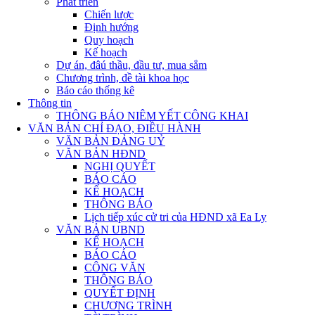
Phát triển
Chiến lược
Định hướng
Quy hoạch
Kế hoạch
Dự án, đâú thầu, đầu tư, mua sắm
Chương trình, đề tài khoa học
Báo cáo thống kê
Thông tin
THÔNG BÁO NIÊM YẾT CÔNG KHAI
VĂN BẢN CHỈ ĐẠO, ĐIỀU HÀNH
VĂN BẢN ĐẢNG UỶ
VĂN BẢN HĐND
NGHỊ QUYẾT
BÁO CÁO
KẾ HOẠCH
THÔNG BÁO
Lịch tiếp xúc cử tri của HĐND xã Ea Ly
VĂN BẢN UBND
KẾ HOẠCH
BÁO CÁO
CÔNG VĂN
THÔNG BÁO
QUYẾT ĐỊNH
CHƯƠNG TRÌNH