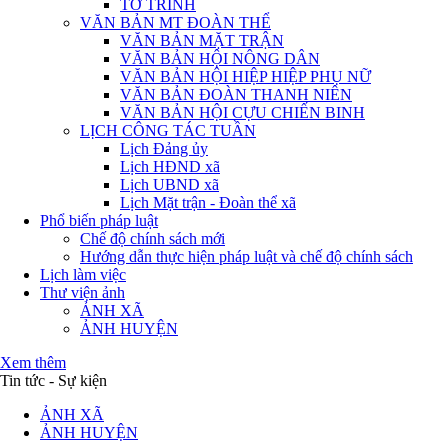
TỜ TRÌNH
VĂN BẢN MT ĐOÀN THỂ
VĂN BẢN MẶT TRẬN
VĂN BẢN HỘI NÔNG DÂN
VĂN BẢN HỘI HIỆP HIỆP PHỤ NỮ
VĂN BẢN ĐOÀN THANH NIÊN
VĂN BẢN HỘI CỰU CHIẾN BINH
LỊCH CÔNG TÁC TUẦN
Lịch Đảng ủy
Lịch HĐND xã
Lịch UBND xã
Lịch Mặt trận - Đoàn thể xã
Phổ biến pháp luật
Chế độ chính sách mới
Hướng dẫn thực hiện pháp luật và chế độ chính sách
Lịch làm việc
Thư viện ảnh
ẢNH XÃ
ẢNH HUYỆN
Xem thêm
Tin tức - Sự kiện
ẢNH XÃ
ẢNH HUYỆN