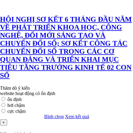
HỘI NGHỊ SƠ KẾT 6 THÁNG ĐẦU NĂM
VỀ PHÁT TRIỂN KHOA HỌC, CÔNG
NGHỆ, ĐỔI MỚI SÁNG TẠO VÀ
CHUYỂN ĐỔI SỐ; SƠ KẾT CÔNG TÁC
CHUYỂN ĐỔI SỐ TRONG CÁC CƠ
QUAN ĐẢNG VÀ TRIỂN KHAI MỤC
TIÊU TĂNG TRƯỞNG KINH TẾ 02 CON
SỐ
Thăm dò ý kiến
website hoạt động có ổn định
ổn định
hơi chậm
cực chậm
Bình chọn
Xem kết quả
×