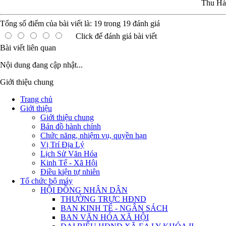
Thu Hà
Tổng số điểm của bài viết là:
19
trong
19
đánh giá
Click để đánh giá bài viết
Bài viết liên quan
Nội dung đang cập nhật...
Giới thiệu chung
Trang chủ
Giới thiệu
Giới thiệu chung
Bản đồ hành chính
Chức năng, nhiệm vụ, quyền hạn
Vị Trí Địa Lý
Lịch Sử Văn Hóa
Kinh Tế - Xã Hội
Điều kiện tự nhiên
Tổ chức bộ máy
HỘI ĐỒNG NHÂN DÂN
THƯỜNG TRỰC HĐND
BAN KINH TẾ - NGÂN SÁCH
BAN VĂN HÓA XÃ HỘI