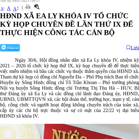
Thứ ba, 04/07/2023
|
09:27
|
+
-
A
A
A
HĐND XÃ EA LY KHÓA IV TỔ CHỨC
KỲ HỌP CHUYÊN ĐỀ LẦN THỨ IX ĐỂ
THỰC HIỆN CÔNG TÁC CÁN BỘ
Lưu
Chia sẻ
Ngày 30/6, Hội đồng nhân dân xã Ea Ly khóa IV, nhiệm kỳ
2021 – 2026 tổ chức kỳ họp thứ IX, kỳ họp chuyên đề để thực hiện
việc miễn nhiệm và bầu các chức vụ thuộc thẩm quyền của HĐND xã.
Tham dự kỳ họp có đồng chí Nguyễn Đa – Phó Phụ trách Ban tổ chức
Huyện ủy Sông Hinh; đồng chí Tô Trần Khoan – Phó trưởng phòng
Nội vụ huyện Sông Hinh; đồng chí Trương Thị Thu Hà – HUV, Bí
thư Đảng ủy xã Ea Ly và các đồng chí lãnh đạo Đảng ủy, HĐND,
UBND, UBMTTQVN xã, các hội đoàn thể, trường học, trạm y tế, cán
bộ, công chức và người hoạt động không chuyên trách của toàn xã,
cấp ủy các chi bộ trực thuộc và sự có mặt của 22/22 vị đại biểu
HĐND xã khóa IV.