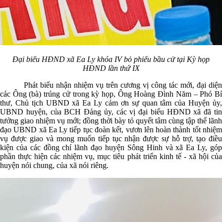
Đại biểu HĐND xã Ea Ly khóa IV bỏ phiếu bầu cử tại Kỳ họp
HĐND lần thứ IX
Phát biểu nhận nhiệm vụ trên cương vị công tác mới, đại diện
các Ông (bà) trúng cử trong kỳ họp, Ông Hoàng Đình Năm – Phó Bí
thư, Chủ tịch UBND xã Ea Ly cảm ơn sự quan tâm của Huyện ủy,
UBND huyện, của BCH Đảng ủy, các vị đại biểu HĐND xã đã tin
tưởng giao nhiệm vụ mới; đồng thời bày tỏ quyết tâm cùng tập thể lãnh
đạo UBND xã Ea Ly tiếp tục đoàn kết, vươn lên hoàn thành tốt nhiệm
vụ được giao và mong muốn tiếp tục nhận được sự hỗ trợ, tạo điều
kiện của các đồng chí lãnh đạo huyện Sông Hinh và xã Ea Ly, góp
phần thực hiện các nhiệm vụ, mục tiêu phát triển kinh tế - xã hội của
huyện nói chung, của xã nói riêng.