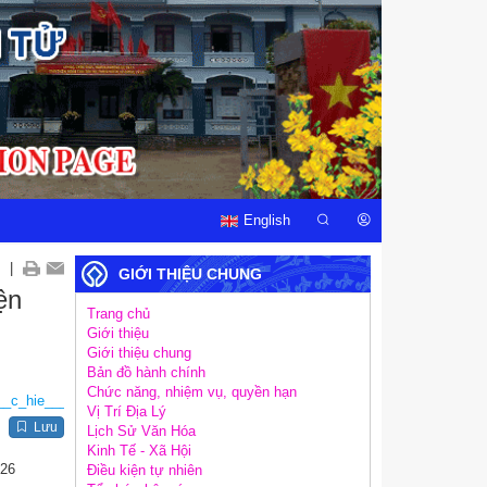
English
|
GIỚI THIỆU CHUNG
ện
Trang chủ
Giới thiệu
Giới thiệu chung
Bản đồ hành chính
Chức năng, nhiệm vụ, quyền hạn
__c_hie____n_nhie____m_vu___co__ng_chu____c_4e186.pdf
Vị Trí Địa Lý
Lưu
Lịch Sử Văn Hóa
Kinh Tế - Xã Hội
026
Điều kiện tự nhiên