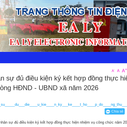
+
A
-
A
A
n sự đủ điều kiện ký kết hợp đồng thực hi
phòng HĐND - UBND xã năm 2026
_su_____du___die____u_kie____n_ky___ke____t_ho____p_do____ng_thu__
Chia sẻ
hân sự đủ điều kiện ký kết hợp đồng thực hiện nhiệm vụ công chức năm 2