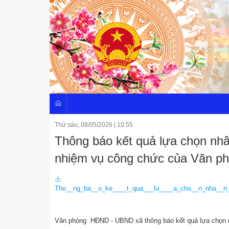
Thứ sáu, 08/05/2026
|
10:55
Thông báo kết quả lựa chọn nhâ
nhiệm vụ công chức của Văn 
Tho__ng_ba__o_ke____t_qua___lu____a_cho__n_nha__n
Văn phòng HĐND - UBND xã thông báo kết quả lựa chọn n