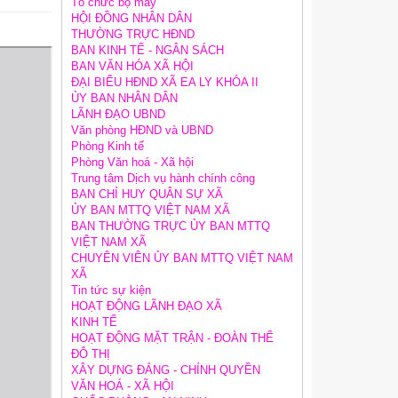
Tổ chức bộ máy
HỘI ĐỒNG NHÂN DÂN
THƯỜNG TRỰC HĐND
BAN KINH TẾ - NGÂN SÁCH
BAN VĂN HÓA XÃ HỘI
ĐẠI BIỂU HĐND XÃ EA LY KHÓA II
ỦY BAN NHÂN DÂN
LÃNH ĐẠO UBND
Văn phòng HĐND và UBND
Phòng Kinh tế
Phòng Văn hoá - Xã hội
Trung tâm Dịch vụ hành chính công
BAN CHỈ HUY QUÂN SỰ XÃ
ỦY BAN MTTQ VIỆT NAM XÃ
BAN THƯỜNG TRỰC ỦY BAN MTTQ
VIỆT NAM XÃ
CHUYÊN VIÊN ỦY BAN MTTQ VIỆT NAM
XÃ
Tin tức sự kiện
HOẠT ĐỘNG LÃNH ĐẠO XÃ
KINH TẾ
HOẠT ĐỘNG MẶT TRẬN - ĐOÀN THỂ
ĐÔ THỊ
XÂY DỰNG ĐẢNG - CHÍNH QUYỀN
VĂN HOÁ - XÃ HỘI