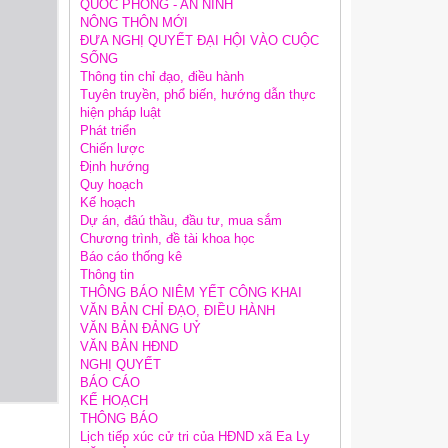
QUỐC PHÒNG - AN NINH
NÔNG THÔN MỚI
ĐƯA NGHỊ QUYẾT ĐẠI HỘI VÀO CUỘC
SỐNG
Thông tin chỉ đạo, điều hành
Tuyên truyền, phổ biến, hướng dẫn thực
hiện pháp luật
Phát triển
Chiến lược
Định hướng
Quy hoạch
Kế hoạch
Dự án, đâú thầu, đầu tư, mua sắm
Chương trình, đề tài khoa học
Báo cáo thống kê
Thông tin
THÔNG BÁO NIÊM YẾT CÔNG KHAI
VĂN BẢN CHỈ ĐẠO, ĐIỀU HÀNH
VĂN BẢN ĐẢNG UỶ
VĂN BẢN HĐND
NGHỊ QUYẾT
BÁO CÁO
KẾ HOẠCH
THÔNG BÁO
Lịch tiếp xúc cử tri của HĐND xã Ea Ly