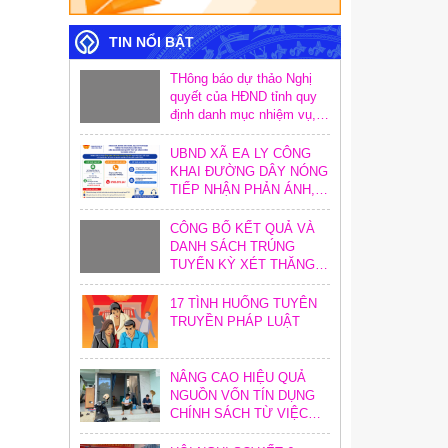
TIN NỔI BẬT
THông báo dự thảo Nghị
quyết của HĐND tỉnh quy
định danh mục nhiệm vụ,
hoạt động và định mức
khoán chi trong công tác
UBND XÃ EA LY CÔNG
xây dựng văn bản quy
KHAI ĐƯỜNG DÂY NÓNG
phạm pháp luật trên địa
TIẾP NHẬN PHẢN ÁNH,
bàn tỉnh
KIẾN NGHỊ VỀ THỦ TỤC
HÀNH CHÍNH
CÔNG BỐ KẾT QUẢ VÀ
DANH SÁCH TRÚNG
TUYỂN KỲ XÉT THĂNG
HẠNG CHỨC DANH NGHỀ
NGHIỆP GIÁO VIÊN NĂM
17 TÌNH HUỐNG TUYÊN
2026
TRUYỀN PHÁP LUẬT
NÂNG CAO HIỆU QUẢ
NGUỒN VỐN TÍN DỤNG
CHÍNH SÁCH TỪ VIỆC
TĂNG CƯỜNG CÔNG