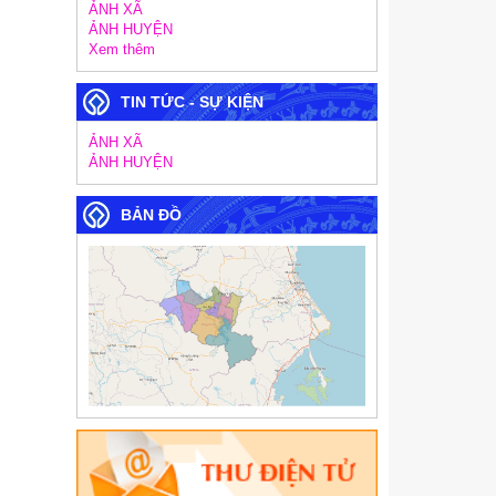
ẢNH XÃ
ẢNH HUYỆN
Xem thêm
TIN TỨC - SỰ KIỆN
ẢNH XÃ
ẢNH HUYỆN
BẢN ĐỒ