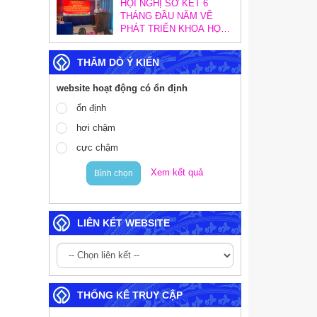
TÁC KIỂM TRA, KIỂM
HỘI NGHỊ SƠ KẾT 6
SOÁT NỘI BỘ
THÁNG ĐẦU NĂM VỀ
PHÁT TRIỂN KHOA HỌC,
CÔNG NGHỆ, ĐỔI MỚI
SÁNG TẠO VÀ CHUYỂN
THĂM DÒ Ý KIẾN
ĐỔI SỐ; SƠ KẾT CÔNG
TÁC CHUYỂN ĐỔI SỐ
website hoạt động có ổn định
TRONG CÁC CƠ QUAN
ĐẢNG VÀ TRIỂN KHAI
ổn định
MỤC TIÊU TĂNG
hơi chậm
TRƯỞNG KINH TẾ 02
CON SỐ
cực chậm
Xem kết quả
Bình chọn
LIÊN KẾT WEBSITE
THỐNG KÊ TRUY CẬP