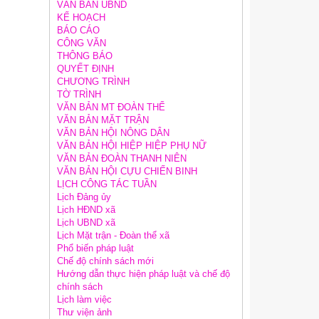
VĂN BẢN UBND
KẾ HOẠCH
BÁO CÁO
CÔNG VĂN
THÔNG BÁO
QUYẾT ĐỊNH
CHƯƠNG TRÌNH
TỜ TRÌNH
VĂN BẢN MT ĐOÀN THỂ
VĂN BẢN MẶT TRẬN
VĂN BẢN HỘI NÔNG DÂN
VĂN BẢN HỘI HIỆP HIỆP PHỤ NỮ
VĂN BẢN ĐOÀN THANH NIÊN
VĂN BẢN HỘI CỰU CHIẾN BINH
LỊCH CÔNG TÁC TUẦN
Lịch Đảng ủy
Lịch HĐND xã
Lịch UBND xã
Lịch Mặt trận - Đoàn thể xã
Phổ biến pháp luật
Chế độ chính sách mới
Hướng dẫn thực hiện pháp luật và chế độ
chính sách
Lịch làm việc
Thư viện ảnh