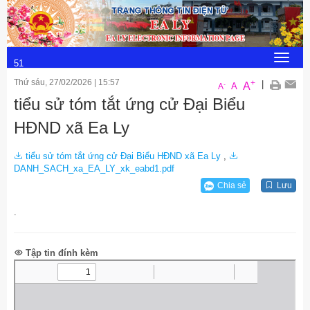
Thứ 5, 6/8/2026
18
:
Toggle
51
navigat
Thứ sáu, 27/02/2026
|
15:57
+
:
|
A
-
A
A
tiểu sử tóm tắt ứng cử Đại Biểu
14
HĐND xã Ea Ly
tiểu sử tóm tắt ứng cử Đại Biểu HĐND xã Ea Ly
,
DANH_SACH_xa_EA_LY_xk_eabd1.pdf
Chia sẻ
Lưu
.
Tập tin đính kèm