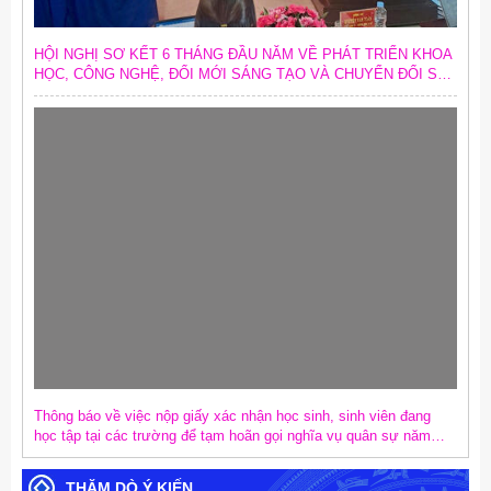
HỘI NGHỊ SƠ KẾT 6 THÁNG ĐẦU NĂM VỀ PHÁT TRIỂN KHOA
HỌC, CÔNG NGHỆ, ĐỔI MỚI SÁNG TẠO VÀ CHUYỂN ĐỔI SỐ;
SƠ KẾT CÔNG TÁC CHUYỂN ĐỔI SỐ TRONG CÁC CƠ QUAN
ĐẢNG VÀ TRIỂN KHAI MỤC TIÊU TĂNG TRƯỞNG KINH TẾ 02
CON SỐ
Thông báo về việc nộp giấy xác nhận học sinh, sinh viên đang
học tập tại các trường để tạm hoãn gọi nghĩa vụ quân sự năm
2027
THĂM DÒ Ý KIẾN