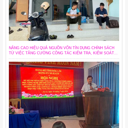
NÂNG CAO HIỆU QUẢ NGUỒN VỐN TÍN DỤNG CHÍNH SÁCH
TỪ VIỆC TĂNG CƯỜNG CÔNG TÁC KIỂM TRA, KIỂM SOÁT
NỘI BỘ