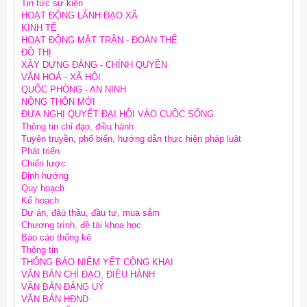
Tin tức sự kiện
HOẠT ĐỘNG LÃNH ĐẠO XÃ
KINH TẾ
HOẠT ĐỘNG MẶT TRẬN - ĐOÀN THỂ
ĐÔ THỊ
XÂY DỰNG ĐẢNG - CHÍNH QUYỀN
VĂN HOÁ - XÃ HỘI
QUỐC PHÒNG - AN NINH
NÔNG THÔN MỚI
ĐƯA NGHỊ QUYẾT ĐẠI HỘI VÀO CUỘC SỐNG
Thông tin chỉ đạo, điều hành
Tuyên truyền, phổ biến, hướng dẫn thực hiện pháp luật
Phát triển
Chiến lược
Định hướng
Quy hoạch
Kế hoạch
Dự án, đâú thầu, đầu tư, mua sắm
Chương trình, đề tài khoa học
Báo cáo thống kê
Thông tin
THÔNG BÁO NIÊM YẾT CÔNG KHAI
VĂN BẢN CHỈ ĐẠO, ĐIỀU HÀNH
VĂN BẢN ĐẢNG UỶ
VĂN BẢN HĐND