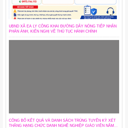
UBND XÃ EA LY CÔNG KHAI ĐƯỜNG DÂY NÓNG TIẾP NHẬN
PHẢN ÁNH, KIẾN NGHỊ VỀ THỦ TỤC HÀNH CHÍNH
CÔNG BỐ KẾT QUẢ VÀ DANH SÁCH TRÚNG TUYỂN KỲ XÉT
THĂNG HẠNG CHỨC DANH NGHỀ NGHIỆP GIÁO VIÊN NĂM