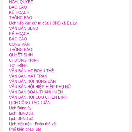
NGHỊ QUYẾT
BÁO CÁO
KẾ HOẠCH
THÔNG BÁO
Lịch tiếp xúc cử tri của HĐND xã Ea Ly
VĂN BẢN UBND
KẾ HOẠCH
BÁO CÁO
CÔNG VĂN
THÔNG BÁO
QUYẾT ĐỊNH
CHƯƠNG TRÌNH
TỜ TRÌNH
VĂN BẢN MT ĐOÀN THỂ
VĂN BẢN MẶT TRẬN
VĂN BẢN HỘI NÔNG DÂN
VĂN BẢN HỘI HIỆP HIỆP PHỤ NỮ
VĂN BẢN ĐOÀN THANH NIÊN
VĂN BẢN HỘI CỰU CHIẾN BINH
LỊCH CÔNG TÁC TUẦN
Lịch Đảng ủy
Lịch HĐND xã
Lịch UBND xã
Lịch Mặt trận - Đoàn thể xã
Phổ biến pháp luật