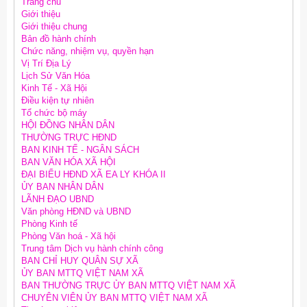
Trang chủ
Giới thiệu
Giới thiệu chung
Bản đồ hành chính
Chức năng, nhiệm vụ, quyền hạn
Vị Trí Địa Lý
Lịch Sử Văn Hóa
Kinh Tế - Xã Hội
Điều kiện tự nhiên
Tổ chức bộ máy
HỘI ĐỒNG NHÂN DÂN
THƯỜNG TRỰC HĐND
BAN KINH TẾ - NGÂN SÁCH
BAN VĂN HÓA XÃ HỘI
ĐẠI BIỂU HĐND XÃ EA LY KHÓA II
ỦY BAN NHÂN DÂN
LÃNH ĐẠO UBND
Văn phòng HĐND và UBND
Phòng Kinh tế
Phòng Văn hoá - Xã hội
Trung tâm Dịch vụ hành chính công
BAN CHỈ HUY QUÂN SỰ XÃ
ỦY BAN MTTQ VIỆT NAM XÃ
BAN THƯỜNG TRỰC ỦY BAN MTTQ VIỆT NAM XÃ
CHUYÊN VIÊN ỦY BAN MTTQ VIỆT NAM XÃ