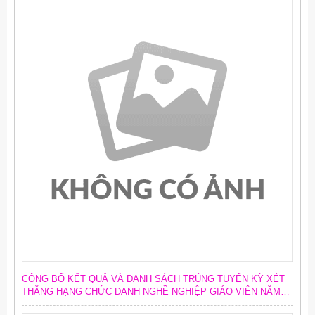
CÔNG BỐ KẾT QUẢ VÀ DANH SÁCH TRÚNG TUYỂN KỲ XÉT
THĂNG HẠNG CHỨC DANH NGHỀ NGHIỆP GIÁO VIÊN NĂM
2026