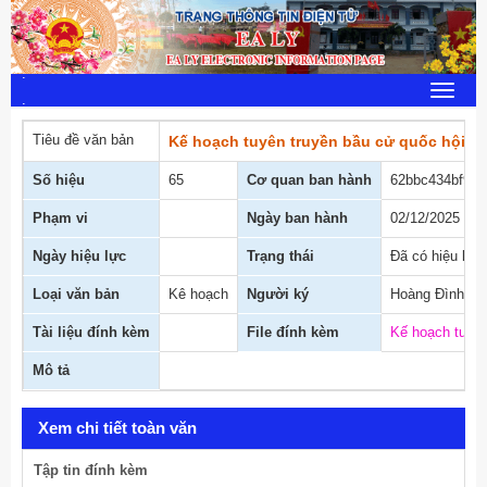
:
Toggle
:
navigat
Tiêu đề văn bản
Kế hoạch tuyên truyền bầu cử quốc hội
Số hiệu
65
Cơ quan ban hành
62bbc434bf9b6
Phạm vi
Ngày ban hành
02/12/2025
Ngày hiệu lực
Trạng thái
Đã có hiệu lực
Loại văn bản
Kê hoạch
Người ký
Hoàng Đình N
Tài liệu đính kèm
File đính kèm
Kế hoạch tuyên
Mô tả
Xem chi tiết toàn văn
Tập tin đính kèm