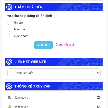
ĐẢNG VÀ TRIỂN KHAI MỤC TIÊU TĂNG TRƯỞNG KINH TẾ 02
THĂM DÒ Ý KIẾN
CON SỐ
website hoạt động có ổn định
ổn định
hơi chậm
cực chậm
Xem kết quả
Bình chọn
LIÊN KẾT WEBSITE
THỐNG KÊ TRUY CẬP
Hôm nay :
26
Hôm qua :
55