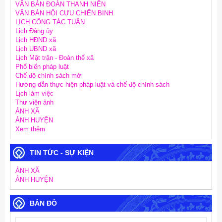
VĂN BẢN ĐOÀN THANH NIÊN
VĂN BẢN HỘI CỰU CHIẾN BINH
LỊCH CÔNG TÁC TUẦN
Lịch Đảng ủy
Lịch HĐND xã
Lịch UBND xã
Lịch Mặt trận - Đoàn thể xã
Phổ biến pháp luật
Chế độ chính sách mới
Hướng dẫn thực hiện pháp luật và chế độ chính sách
Lịch làm việc
Thư viện ảnh
ẢNH XÃ
ẢNH HUYỆN
Xem thêm
TIN TỨC - SỰ KIỆN
ẢNH XÃ
ẢNH HUYỆN
BẢN ĐỒ