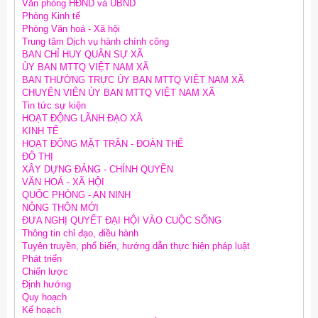
Văn phòng HĐND và UBND
Phòng Kinh tế
Phòng Văn hoá - Xã hội
Trung tâm Dịch vụ hành chính công
BAN CHỈ HUY QUÂN SỰ XÃ
ỦY BAN MTTQ VIỆT NAM XÃ
BAN THƯỜNG TRỰC ỦY BAN MTTQ VIỆT NAM XÃ
CHUYÊN VIÊN ỦY BAN MTTQ VIỆT NAM XÃ
Tin tức sự kiện
HOẠT ĐỘNG LÃNH ĐẠO XÃ
KINH TẾ
HOẠT ĐỘNG MẶT TRẬN - ĐOÀN THỂ
ĐÔ THỊ
XÂY DỰNG ĐẢNG - CHÍNH QUYỀN
VĂN HOÁ - XÃ HỘI
QUỐC PHÒNG - AN NINH
NÔNG THÔN MỚI
ĐƯA NGHỊ QUYẾT ĐẠI HỘI VÀO CUỘC SỐNG
Thông tin chỉ đạo, điều hành
Tuyên truyền, phổ biến, hướng dẫn thực hiện pháp luật
Phát triển
Chiến lược
Định hướng
Quy hoạch
Kế hoạch