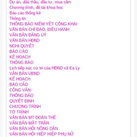
Dự án, đâú thầu, đầu tư, mua sắm
Chương trình, đề tài khoa học
Báo cáo thống kê
Thông tin
THÔNG BÁO NIÊM YẾT CÔNG KHAI
VĂN BẢN CHỈ ĐẠO, ĐIỀU HÀNH
VĂN BẢN ĐẢNG UỶ
VĂN BẢN HĐND
NGHỊ QUYẾT
BÁO CÁO
KẾ HOẠCH
THÔNG BÁO
Lịch tiếp xúc cử tri của HĐND xã Ea Ly
VĂN BẢN UBND
KẾ HOẠCH
BÁO CÁO
CÔNG VĂN
THÔNG BÁO
QUYẾT ĐỊNH
CHƯƠNG TRÌNH
TỜ TRÌNH
VĂN BẢN MT ĐOÀN THỂ
VĂN BẢN MẶT TRẬN
VĂN BẢN HỘI NÔNG DÂN
VĂN BẢN HỘI HIỆP HIỆP PHỤ NỮ