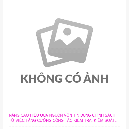
NÂNG CAO HIỆU QUẢ NGUỒN VỐN TÍN DỤNG CHÍNH SÁCH
TỪ VIỆC TĂNG CƯỜNG CÔNG TÁC KIỂM TRA, KIỂM SOÁT
NỘI BỘ