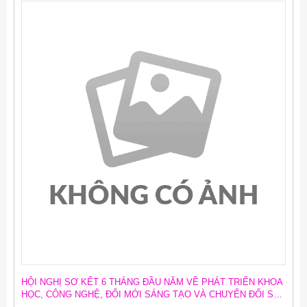
HỘI NGHỊ SƠ KẾT 6 THÁNG ĐẦU NĂM VỀ PHÁT TRIỂN KHOA
HỌC, CÔNG NGHỆ, ĐỔI MỚI SÁNG TẠO VÀ CHUYỂN ĐỔI SỐ;
SƠ KẾT CÔNG TÁC CHUYỂN ĐỔI SỐ TRONG CÁC CƠ QUAN