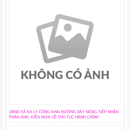
UBND XÃ EA LY CÔNG KHAI ĐƯỜNG DÂY NÓNG TIẾP NHẬN
PHẢN ÁNH, KIẾN NGHỊ VỀ THỦ TỤC HÀNH CHÍNH