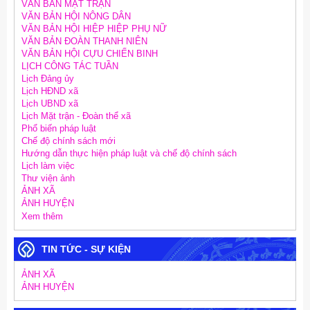
VĂN BẢN MẶT TRẬN
VĂN BẢN HỘI NÔNG DÂN
VĂN BẢN HỘI HIỆP HIỆP PHỤ NỮ
VĂN BẢN ĐOÀN THANH NIÊN
VĂN BẢN HỘI CỰU CHIẾN BINH
LỊCH CÔNG TÁC TUẦN
Lịch Đảng ủy
Lịch HĐND xã
Lịch UBND xã
Lịch Mặt trận - Đoàn thể xã
Phổ biến pháp luật
Chế độ chính sách mới
Hướng dẫn thực hiện pháp luật và chế độ chính sách
Lịch làm việc
Thư viện ảnh
ẢNH XÃ
ẢNH HUYỆN
Xem thêm
TIN TỨC - SỰ KIỆN
ẢNH XÃ
ẢNH HUYỆN