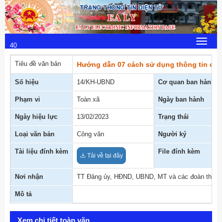
Thứ 6, 7/8/2026
9
:
Toggle
40
navigat
:
Tiêu đề văn bản
Hướng dẫn 07 cách sử dụng thông tin của
23
Số hiệu
14/KH-UBND
Cơ quan ban hành
Phạm vi
Toàn xã
Ngày ban hành
Ngày hiệu lực
13/02/2023
Trạng thái
Loại văn bản
Công văn
Người ký
Tài liệu đính kèm
File đính kèm
Tải về tại đây
Nơi nhận
TT Đảng ủy, HĐND, UBND, MT và các đoàn thể
Mô tả
Xem chi tiết toàn văn