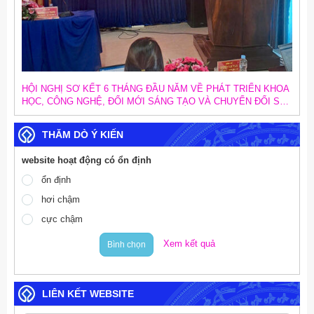
HỘI NGHỊ SƠ KẾT 6 THÁNG ĐẦU NĂM VỀ PHÁT TRIỂN KHOA
HỌC, CÔNG NGHỆ, ĐỔI MỚI SÁNG TẠO VÀ CHUYỂN ĐỔI SỐ;
SƠ KẾT CÔNG TÁC CHUYỂN ĐỔI SỐ TRONG CÁC CƠ QUAN
ĐẢNG VÀ TRIỂN KHAI MỤC TIÊU TĂNG TRƯỞNG KINH TẾ 02
THĂM DÒ Ý KIẾN
CON SỐ
website hoạt động có ổn định
ổn định
hơi chậm
cực chậm
Xem kết quả
Bình chọn
LIÊN KẾT WEBSITE