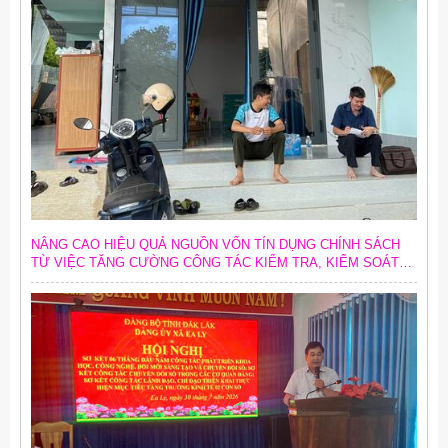
NÂNG CAO HIỆU QUẢ NGUỒN VỐN TÍN DỤNG CHÍNH SÁCH
TỪ VIỆC TĂNG CƯỜNG CÔNG TÁC KIỂM TRA, KIỂM SOÁT
NỘI BỘ