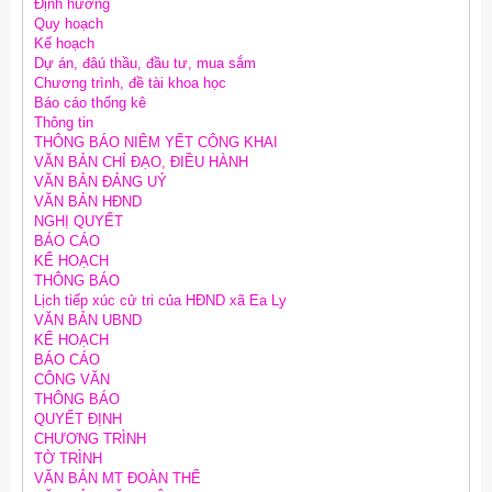
Định hướng
Quy hoạch
Kế hoạch
Dự án, đâú thầu, đầu tư, mua sắm
Chương trình, đề tài khoa học
Báo cáo thống kê
Thông tin
THÔNG BÁO NIÊM YẾT CÔNG KHAI
VĂN BẢN CHỈ ĐẠO, ĐIỀU HÀNH
VĂN BẢN ĐẢNG UỶ
VĂN BẢN HĐND
NGHỊ QUYẾT
BÁO CÁO
KẾ HOẠCH
THÔNG BÁO
Lịch tiếp xúc cử tri của HĐND xã Ea Ly
VĂN BẢN UBND
KẾ HOẠCH
BÁO CÁO
CÔNG VĂN
THÔNG BÁO
QUYẾT ĐỊNH
CHƯƠNG TRÌNH
TỜ TRÌNH
VĂN BẢN MT ĐOÀN THỂ