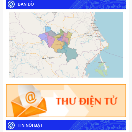
BẢN ĐỒ
TIN NỔI BẬT