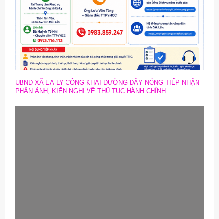
UBND XÃ EA LY CÔNG KHAI ĐƯỜNG DÂY NÓNG TIẾP NHẬN
PHẢN ÁNH, KIẾN NGHỊ VỀ THỦ TỤC HÀNH CHÍNH