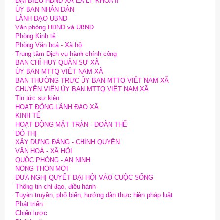
ĐẠI BIỂU HĐND XÃ EA LY KHÓA II
ỦY BAN NHÂN DÂN
LÃNH ĐẠO UBND
Văn phòng HĐND và UBND
Phòng Kinh tế
Phòng Văn hoá - Xã hội
Trung tâm Dịch vụ hành chính công
BAN CHỈ HUY QUÂN SỰ XÃ
ỦY BAN MTTQ VIỆT NAM XÃ
BAN THƯỜNG TRỰC ỦY BAN MTTQ VIỆT NAM XÃ
CHUYÊN VIÊN ỦY BAN MTTQ VIỆT NAM XÃ
Tin tức sự kiện
HOẠT ĐỘNG LÃNH ĐẠO XÃ
KINH TẾ
HOẠT ĐỘNG MẶT TRẬN - ĐOÀN THỂ
ĐÔ THỊ
XÂY DỰNG ĐẢNG - CHÍNH QUYỀN
VĂN HOÁ - XÃ HỘI
QUỐC PHÒNG - AN NINH
NÔNG THÔN MỚI
ĐƯA NGHỊ QUYẾT ĐẠI HỘI VÀO CUỘC SỐNG
Thông tin chỉ đạo, điều hành
Tuyên truyền, phổ biến, hướng dẫn thực hiện pháp luật
Phát triển
Chiến lược