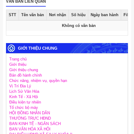
VĂN BẢN LIÊN QUAN
STT
Tên văn bản
Nơi nhận
Số hiệu
Ngày ban hành
File 
Không có văn bản
GIỚI THIỆU CHUNG
Trang chủ
Giới thiệu
Giới thiệu chung
Bản đồ hành chính
Chức năng, nhiệm vụ, quyền hạn
Vị Trí Địa Lý
Lịch Sử Văn Hóa
Kinh Tế - Xã Hội
Điều kiện tự nhiên
Tổ chức bộ máy
HỘI ĐỒNG NHÂN DÂN
THƯỜNG TRỰC HĐND
BAN KINH TẾ - NGÂN SÁCH
BAN VĂN HÓA XÃ HỘI