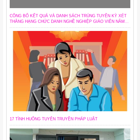
CÔNG BỐ KẾT QUẢ VÀ DANH SÁCH TRÚNG TUYỂN KỲ XÉT
THĂNG HẠNG CHỨC DANH NGHỀ NGHIỆP GIÁO VIÊN NĂM
2026
17 TÌNH HUỐNG TUYÊN TRUYỀN PHÁP LUẬT