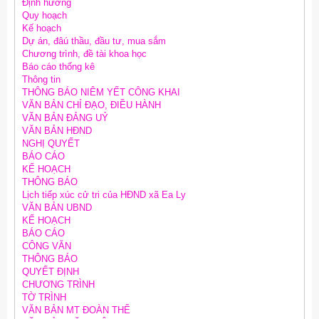
Định hướng
Quy hoạch
Kế hoạch
Dự án, đâú thầu, đầu tư, mua sắm
Chương trình, đề tài khoa học
Báo cáo thống kê
Thông tin
THÔNG BÁO NIÊM YẾT CÔNG KHAI
VĂN BẢN CHỈ ĐẠO, ĐIỀU HÀNH
VĂN BẢN ĐẢNG UỶ
VĂN BẢN HĐND
NGHỊ QUYẾT
BÁO CÁO
KẾ HOẠCH
THÔNG BÁO
Lịch tiếp xúc cử tri của HĐND xã Ea Ly
VĂN BẢN UBND
KẾ HOẠCH
BÁO CÁO
CÔNG VĂN
THÔNG BÁO
QUYẾT ĐỊNH
CHƯƠNG TRÌNH
TỜ TRÌNH
VĂN BẢN MT ĐOÀN THỂ