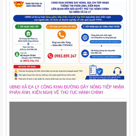
UBND XÃ EA LY CÔNG KHAI ĐƯỜNG DÂY NÓNG TIẾP NHẬN
PHẢN ÁNH, KIẾN NGHỊ VỀ THỦ TỤC HÀNH CHÍNH