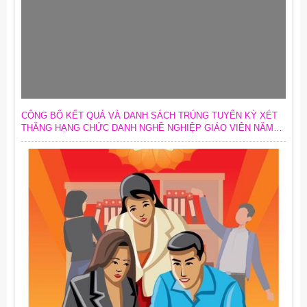
CÔNG BỐ KẾT QUẢ VÀ DANH SÁCH TRÚNG TUYỂN KỲ XÉT
THĂNG HẠNG CHỨC DANH NGHỀ NGHIỆP GIÁO VIÊN NĂM
2026