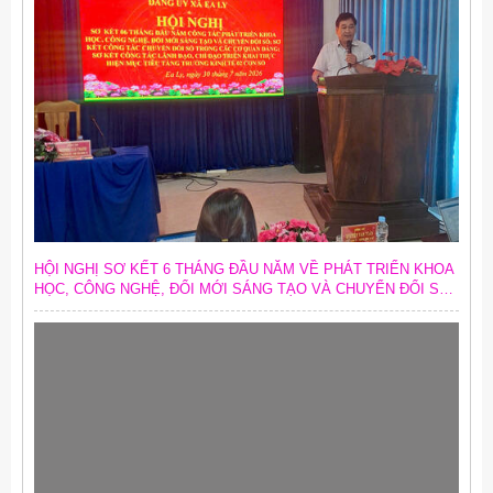
HỘI NGHỊ SƠ KẾT 6 THÁNG ĐẦU NĂM VỀ PHÁT TRIỂN KHOA
HỌC, CÔNG NGHỆ, ĐỔI MỚI SÁNG TẠO VÀ CHUYỂN ĐỔI SỐ;
SƠ KẾT CÔNG TÁC CHUYỂN ĐỔI SỐ TRONG CÁC CƠ QUAN
ĐẢNG VÀ TRIỂN KHAI MỤC TIÊU TĂNG TRƯỞNG KINH TẾ 02
CON SỐ