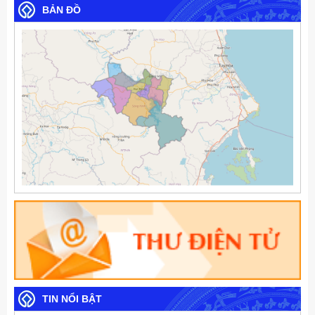
BẢN ĐỒ
TIN NỔI BẬT