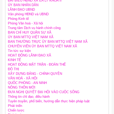
ĐẠI BIỂU HĐND XÃ EA LY KHÓA II
ỦY BAN NHÂN DÂN
LÃNH ĐẠO UBND
Văn phòng HĐND và UBND
Phòng Kinh tế
Phòng Văn hoá - Xã hội
Trung tâm Dịch vụ hành chính công
BAN CHỈ HUY QUÂN SỰ XÃ
ỦY BAN MTTQ VIỆT NAM XÃ
BAN THƯỜNG TRỰC ỦY BAN MTTQ VIỆT NAM XÃ
CHUYÊN VIÊN ỦY BAN MTTQ VIỆT NAM XÃ
Tin tức sự kiện
HOẠT ĐỘNG LÃNH ĐẠO XÃ
KINH TẾ
HOẠT ĐỘNG MẶT TRẬN - ĐOÀN THỂ
ĐÔ THỊ
XÂY DỰNG ĐẢNG - CHÍNH QUYỀN
VĂN HOÁ - XÃ HỘI
QUỐC PHÒNG - AN NINH
NÔNG THÔN MỚI
ĐƯA NGHỊ QUYẾT ĐẠI HỘI VÀO CUỘC SỐNG
Thông tin chỉ đạo, điều hành
Tuyên truyền, phổ biến, hướng dẫn thực hiện pháp luật
Phát triển
Chiến lược