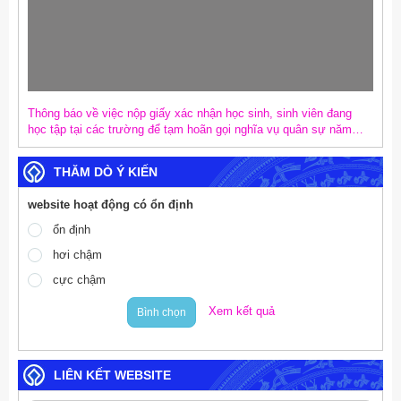
Thông báo về việc nộp giấy xác nhận học sinh, sinh viên đang
học tập tại các trường để tạm hoãn gọi nghĩa vụ quân sự năm
2027
THĂM DÒ Ý KIẾN
website hoạt động có ổn định
ổn định
hơi chậm
cực chậm
Xem kết quả
Bình chọn
LIÊN KẾT WEBSITE