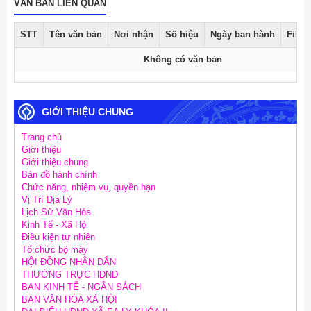
VĂN BẢN LIÊN QUAN
STT
Tên văn bản
Nơi nhận
Số hiệu
Ngày ban hành
File 
Không có văn bản
GIỚI THIỆU CHUNG
Trang chủ
Giới thiệu
Giới thiệu chung
Bản đồ hành chính
Chức năng, nhiệm vụ, quyền hạn
Vị Trí Địa Lý
Lịch Sử Văn Hóa
Kinh Tế - Xã Hội
Điều kiện tự nhiên
Tổ chức bộ máy
HỘI ĐỒNG NHÂN DÂN
THƯỜNG TRỰC HĐND
BAN KINH TẾ - NGÂN SÁCH
BAN VĂN HÓA XÃ HỘI