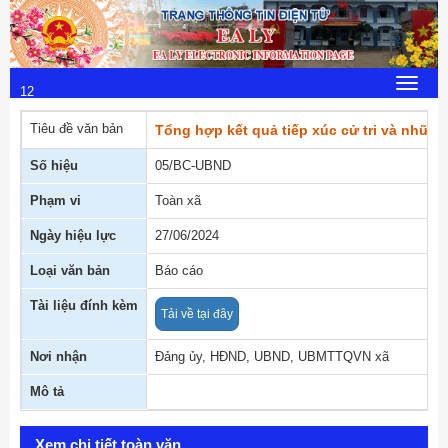
Thứ 5, 6/8/2026
14
:
Toggle
12
navigat
:
Tiêu đề văn bản
Tổng hợp kết quả tiếp xúc cử tri và những 
09
Số hiệu
05/BC-UBND
Phạm vi
Toàn xã
Ngày hiệu lực
27/06/2024
Loại văn bản
Báo cáo
Tài liệu đính kèm
Tải về tại đây
Nơi nhận
Đảng ủy, HĐND, UBND, UBMTTQVN xã
Mô tả
Xem chi tiết toàn văn