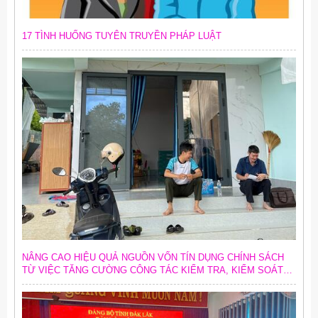
17 TÌNH HUỐNG TUYÊN TRUYỀN PHÁP LUẬT
NÂNG CAO HIỆU QUẢ NGUỒN VỐN TÍN DỤNG CHÍNH SÁCH
TỪ VIỆC TĂNG CƯỜNG CÔNG TÁC KIỂM TRA, KIỂM SOÁT
NỘI BỘ