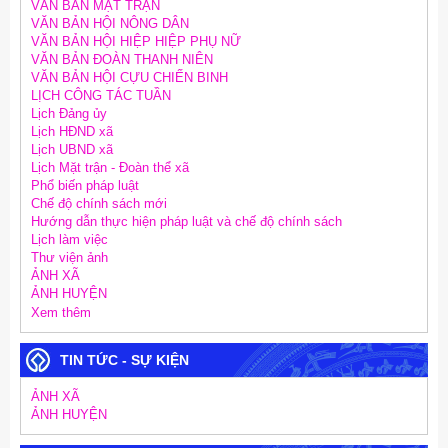
VĂN BẢN MẶT TRẬN
VĂN BẢN HỘI NÔNG DÂN
VĂN BẢN HỘI HIỆP HIỆP PHỤ NỮ
VĂN BẢN ĐOÀN THANH NIÊN
VĂN BẢN HỘI CỰU CHIẾN BINH
LỊCH CÔNG TÁC TUẦN
Lịch Đảng ủy
Lịch HĐND xã
Lịch UBND xã
Lịch Mặt trận - Đoàn thể xã
Phổ biến pháp luật
Chế độ chính sách mới
Hướng dẫn thực hiện pháp luật và chế độ chính sách
Lịch làm việc
Thư viện ảnh
ẢNH XÃ
ẢNH HUYỆN
Xem thêm
TIN TỨC - SỰ KIỆN
ẢNH XÃ
ẢNH HUYỆN