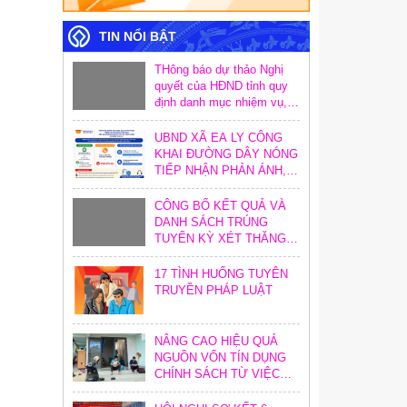
TIN NỔI BẬT
THông báo dự thảo Nghị
quyết của HĐND tỉnh quy
định danh mục nhiệm vụ,
hoạt động và định mức
khoán chi trong công tác
UBND XÃ EA LY CÔNG
xây dựng văn bản quy
KHAI ĐƯỜNG DÂY NÓNG
phạm pháp luật trên địa
TIẾP NHẬN PHẢN ÁNH,
bàn tỉnh
KIẾN NGHỊ VỀ THỦ TỤC
HÀNH CHÍNH
CÔNG BỐ KẾT QUẢ VÀ
DANH SÁCH TRÚNG
TUYỂN KỲ XÉT THĂNG
HẠNG CHỨC DANH NGHỀ
NGHIỆP GIÁO VIÊN NĂM
17 TÌNH HUỐNG TUYÊN
2026
TRUYỀN PHÁP LUẬT
NÂNG CAO HIỆU QUẢ
NGUỒN VỐN TÍN DỤNG
CHÍNH SÁCH TỪ VIỆC
TĂNG CƯỜNG CÔNG
TÁC KIỂM TRA, KIỂM