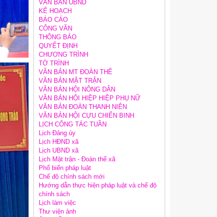
VĂN BẢN UBND
KẾ HOẠCH
BÁO CÁO
CÔNG VĂN
THÔNG BÁO
QUYẾT ĐỊNH
CHƯƠNG TRÌNH
TỜ TRÌNH
VĂN BẢN MT ĐOÀN THỂ
VĂN BẢN MẶT TRẬN
VĂN BẢN HỘI NÔNG DÂN
VĂN BẢN HỘI HIỆP HIỆP PHỤ NỮ
VĂN BẢN ĐOÀN THANH NIÊN
VĂN BẢN HỘI CỰU CHIẾN BINH
LỊCH CÔNG TÁC TUẦN
Lịch Đảng ủy
Lịch HĐND xã
Lịch UBND xã
Lịch Mặt trận - Đoàn thể xã
Phổ biến pháp luật
Chế độ chính sách mới
Hướng dẫn thực hiện pháp luật và chế độ
chính sách
Lịch làm việc
Thư viện ảnh