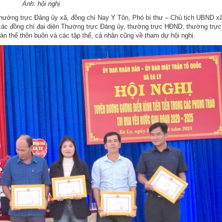
Ảnh: hội nghị
hường trực Đảng ủy xã, đồng chí Nay Y Tôn, Phó bí thư – Chủ tịch UBND x
ác đồng chí đại diện Thường trực Đảng ủy, thường trực HĐND, thường trự
n thể thôn buôn và các tập thể, cá nhân cũng về tham dự hội nghị.