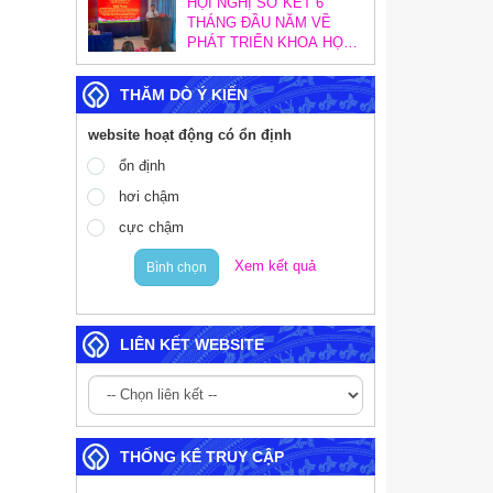
HỘI NGHỊ SƠ KẾT 6
SOÁT NỘI BỘ
THÁNG ĐẦU NĂM VỀ
PHÁT TRIỂN KHOA HỌC,
CÔNG NGHỆ, ĐỔI MỚI
SÁNG TẠO VÀ CHUYỂN
THĂM DÒ Ý KIẾN
ĐỔI SỐ; SƠ KẾT CÔNG
TÁC CHUYỂN ĐỔI SỐ
website hoạt động có ổn định
TRONG CÁC CƠ QUAN
ĐẢNG VÀ TRIỂN KHAI
ổn định
MỤC TIÊU TĂNG
hơi chậm
TRƯỞNG KINH TẾ 02
CON SỐ
cực chậm
Xem kết quả
Bình chọn
LIÊN KẾT WEBSITE
THỐNG KÊ TRUY CẬP