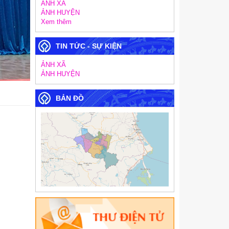
ẢNH XÃ
ẢNH HUYỆN
Xem thêm
TIN TỨC - SỰ KIỆN
ẢNH XÃ
ẢNH HUYỆN
BẢN ĐỒ