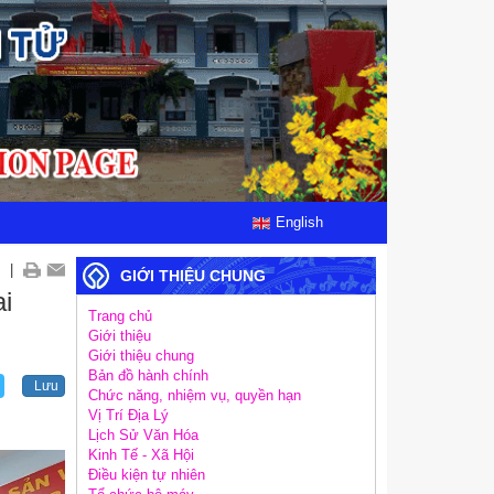
English
|
GIỚI THIỆU CHUNG
ai
Trang chủ
Giới thiệu
Giới thiệu chung
Bản đồ hành chính
Lưu
Chức năng, nhiệm vụ, quyền hạn
Vị Trí Địa Lý
Lịch Sử Văn Hóa
Kinh Tế - Xã Hội
Điều kiện tự nhiên