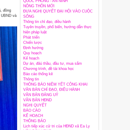
QUỐC PHÒNG - AN NINH
NÔNG THÔN MỚI
ã, đồng
ĐƯA NGHỊ QUYẾT ĐẠI HỘI VÀO CUỘC
c UBND và
SỐNG
Thông tin chỉ đạo, điều hành
Tuyên truyền, phổ biến, hướng dẫn thực
hiện pháp luật
Phát triển
Chiến lược
Định hướng
Quy hoạch
Kế hoạch
Dự án, đâú thầu, đầu tư, mua sắm
Chương trình, đề tài khoa học
Báo cáo thống kê
Thông tin
THÔNG BÁO NIÊM YẾT CÔNG KHAI
VĂN BẢN CHỈ ĐẠO, ĐIỀU HÀNH
VĂN BẢN ĐẢNG UỶ
VĂN BẢN HĐND
NGHỊ QUYẾT
BÁO CÁO
KẾ HOẠCH
THÔNG BÁO
Lịch tiếp xúc cử tri của HĐND xã Ea Ly