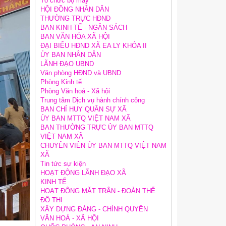
Tổ chức bộ máy
HỘI ĐỒNG NHÂN DÂN
THƯỜNG TRỰC HĐND
BAN KINH TẾ - NGÂN SÁCH
BAN VĂN HÓA XÃ HỘI
ĐẠI BIỂU HĐND XÃ EA LY KHÓA II
ỦY BAN NHÂN DÂN
LÃNH ĐẠO UBND
Văn phòng HĐND và UBND
Phòng Kinh tế
Phòng Văn hoá - Xã hội
Trung tâm Dịch vụ hành chính công
BAN CHỈ HUY QUÂN SỰ XÃ
ỦY BAN MTTQ VIỆT NAM XÃ
BAN THƯỜNG TRỰC ỦY BAN MTTQ
VIỆT NAM XÃ
CHUYÊN VIÊN ỦY BAN MTTQ VIỆT NAM
XÃ
Tin tức sự kiện
HOẠT ĐỘNG LÃNH ĐẠO XÃ
KINH TẾ
HOẠT ĐỘNG MẶT TRẬN - ĐOÀN THỂ
ĐÔ THỊ
XÂY DỰNG ĐẢNG - CHÍNH QUYỀN
VĂN HOÁ - XÃ HỘI