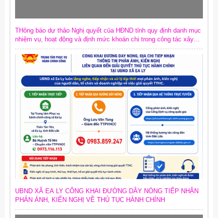
THông báo dự thảo Nghị quyết của HĐND tỉnh quy định danh mục
nhiệm vụ, hoạt động và định mức khoán chi trong công tác xây
dựng văn bản quy phạm pháp luật trên địa bàn tỉnh
UBND XÃ EA LY CÔNG KHAI ĐƯỜNG DÂY NÓNG TIẾP NHẬN
PHẢN ÁNH, KIẾN NGHỊ VỀ THỦ TỤC HÀNH CHÍNH