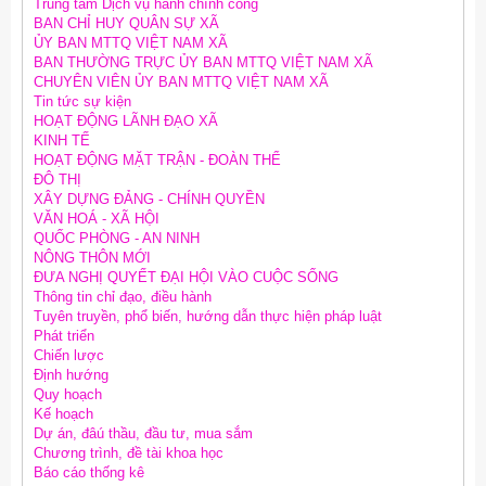
Trung tâm Dịch vụ hành chính công
BAN CHỈ HUY QUÂN SỰ XÃ
ỦY BAN MTTQ VIỆT NAM XÃ
BAN THƯỜNG TRỰC ỦY BAN MTTQ VIỆT NAM XÃ
CHUYÊN VIÊN ỦY BAN MTTQ VIỆT NAM XÃ
Tin tức sự kiện
HOẠT ĐỘNG LÃNH ĐẠO XÃ
KINH TẾ
HOẠT ĐỘNG MẶT TRẬN - ĐOÀN THỂ
ĐÔ THỊ
XÂY DỰNG ĐẢNG - CHÍNH QUYỀN
VĂN HOÁ - XÃ HỘI
QUỐC PHÒNG - AN NINH
NÔNG THÔN MỚI
ĐƯA NGHỊ QUYẾT ĐẠI HỘI VÀO CUỘC SỐNG
Thông tin chỉ đạo, điều hành
Tuyên truyền, phổ biến, hướng dẫn thực hiện pháp luật
Phát triển
Chiến lược
Định hướng
Quy hoạch
Kế hoạch
Dự án, đâú thầu, đầu tư, mua sắm
Chương trình, đề tài khoa học
Báo cáo thống kê