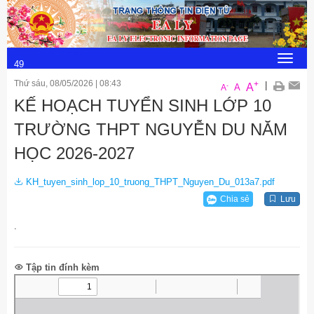
Chủ Nhật, 9/8/2026
3
:
Toggle
49
navigat
Thứ sáu, 08/05/2026
|
08:43
+
:
|
A
-
A
A
KẾ HOẠCH TUYỂN SINH LỚP 10
48
TRƯỜNG THPT NGUYỄN DU NĂM
HỌC 2026-2027
KH_tuyen_sinh_lop_10_truong_THPT_Nguyen_Du_013a7.pdf
Chia sẻ
Lưu
.
Tập tin đính kèm