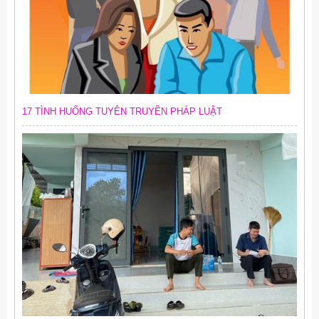
17 TÌNH HUỐNG TUYÊN TRUYỀN PHÁP LUẬT