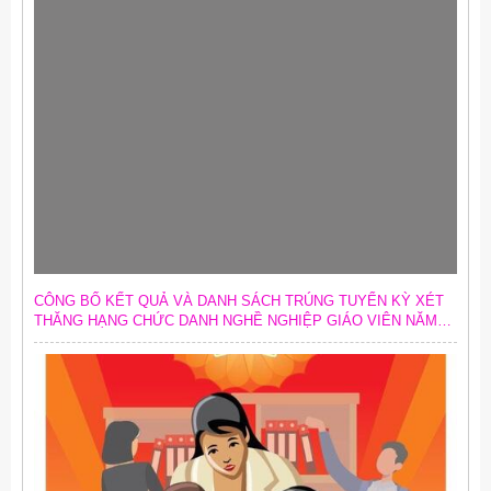
CÔNG BỐ KẾT QUẢ VÀ DANH SÁCH TRÚNG TUYỂN KỲ XÉT
THĂNG HẠNG CHỨC DANH NGHỀ NGHIỆP GIÁO VIÊN NĂM
2026