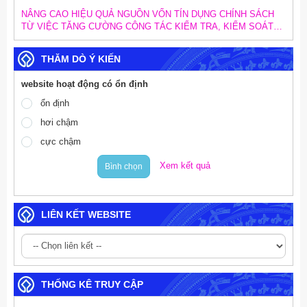
NÂNG CAO HIỆU QUẢ NGUỒN VỐN TÍN DỤNG CHÍNH SÁCH
TỪ VIỆC TĂNG CƯỜNG CÔNG TÁC KIỂM TRA, KIỂM SOÁT
NỘI BỘ
THĂM DÒ Ý KIẾN
website hoạt động có ổn định
ổn định
hơi chậm
cực chậm
Xem kết quả
Bình chọn
LIÊN KẾT WEBSITE
THỐNG KÊ TRUY CẬP