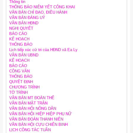
Thông tin
THÔNG BÁO NIÊM YẾT CÔNG KHAI
VĂN BẢN CHỈ ĐẠO, ĐIỀU HÀNH
VĂN BẢN ĐẢNG UỶ
VĂN BẢN HĐND
NGHỊ QUYẾT
BÁO CÁO
KẾ HOẠCH
THÔNG BÁO
Lịch tiếp xúc cử tri của HĐND xã Ea Ly
VĂN BẢN UBND
KẾ HOẠCH
BÁO CÁO
CÔNG VĂN
THÔNG BÁO
QUYẾT ĐỊNH
CHƯƠNG TRÌNH
TỜ TRÌNH
VĂN BẢN MT ĐOÀN THỂ
VĂN BẢN MẶT TRẬN
VĂN BẢN HỘI NÔNG DÂN
VĂN BẢN HỘI HIỆP HIỆP PHỤ NỮ
VĂN BẢN ĐOÀN THANH NIÊN
VĂN BẢN HỘI CỰU CHIẾN BINH
LỊCH CÔNG TÁC TUẦN