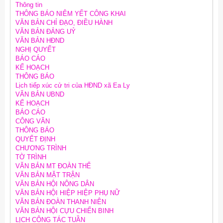
Thông tin
THÔNG BÁO NIÊM YẾT CÔNG KHAI
VĂN BẢN CHỈ ĐẠO, ĐIỀU HÀNH
VĂN BẢN ĐẢNG UỶ
VĂN BẢN HĐND
NGHỊ QUYẾT
BÁO CÁO
KẾ HOẠCH
THÔNG BÁO
Lịch tiếp xúc cử tri của HĐND xã Ea Ly
VĂN BẢN UBND
KẾ HOẠCH
BÁO CÁO
CÔNG VĂN
THÔNG BÁO
QUYẾT ĐỊNH
CHƯƠNG TRÌNH
TỜ TRÌNH
VĂN BẢN MT ĐOÀN THỂ
VĂN BẢN MẶT TRẬN
VĂN BẢN HỘI NÔNG DÂN
VĂN BẢN HỘI HIỆP HIỆP PHỤ NỮ
VĂN BẢN ĐOÀN THANH NIÊN
VĂN BẢN HỘI CỰU CHIẾN BINH
LỊCH CÔNG TÁC TUẦN