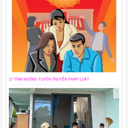
17 TÌNH HUỐNG TUYÊN TRUYỀN PHÁP LUẬT