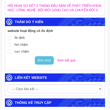
HỘI NGHỊ SƠ KẾT 6 THÁNG ĐẦU NĂM VỀ PHÁT TRIỂN KHOA
HỌC, CÔNG NGHỆ, ĐỔI MỚI SÁNG TẠO VÀ CHUYỂN ĐỔI SỐ;
SƠ KẾT CÔNG TÁC CHUYỂN ĐỔI SỐ TRONG CÁC CƠ QUAN
ĐẢNG VÀ TRIỂN KHAI MỤC TIÊU TĂNG TRƯỞNG KINH TẾ 02
THĂM DÒ Ý KIẾN
CON SỐ
website hoạt động có ổn định
ổn định
hơi chậm
cực chậm
Xem kết quả
Bình chọn
LIÊN KẾT WEBSITE
THỐNG KÊ TRUY CẬP