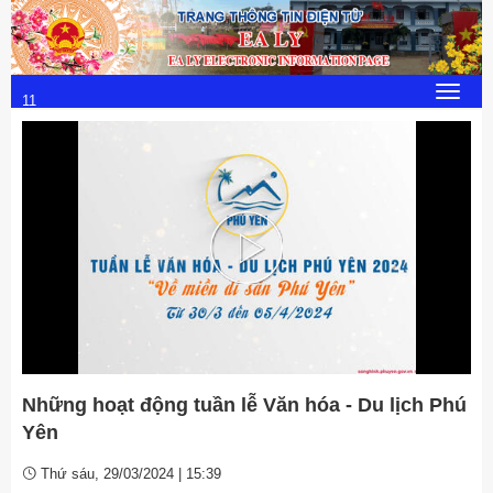
Thứ 7, 8/8/2026
4
:
Toggle
11
navigat
:
05
Play
Video
Những hoạt động tuần lễ Văn hóa - Du lịch Phú
Yên
Thứ sáu, 29/03/2024 | 15:39