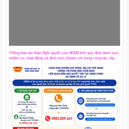
THông báo dự thảo Nghị quyết của HĐND tỉnh quy định danh mục
nhiệm vụ, hoạt động và định mức khoán chi trong công tác xây
dựng văn bản quy phạm pháp luật trên địa bàn tỉnh