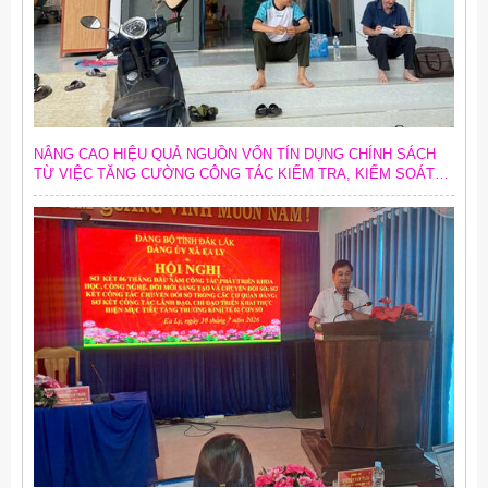
NÂNG CAO HIỆU QUẢ NGUỒN VỐN TÍN DỤNG CHÍNH SÁCH
TỪ VIỆC TĂNG CƯỜNG CÔNG TÁC KIỂM TRA, KIỂM SOÁT
NỘI BỘ