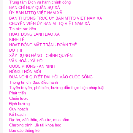
Trung tâm Dịch vụ hành chính công
BAN CHỈ HUY QUÂN SỰ XÃ
ỦY BAN MTTQ VIỆT NAM XÃ
BAN THƯỜNG TRỰC ỦY BAN MTTQ VIỆT NAM XÃ
CHUYÊN VIÊN ỦY BAN MTTQ VIỆT NAM XÃ
Tin tức sự kiện
HOẠT ĐỘNG LÃNH ĐẠO XÃ
KINH TẾ
HOẠT ĐỘNG MẶT TRẬN - ĐOÀN THỂ
ĐÔ THỊ
XÂY DỰNG ĐẢNG - CHÍNH QUYỀN
VĂN HOÁ - XÃ HỘI
QUỐC PHÒNG - AN NINH
NÔNG THÔN MỚI
ĐƯA NGHỊ QUYẾT ĐẠI HỘI VÀO CUỘC SỐNG
Thông tin chỉ đạo, điều hành
Tuyên truyền, phổ biến, hướng dẫn thực hiện pháp luật
Phát triển
Chiến lược
Định hướng
Quy hoạch
Kế hoạch
Dự án, đâú thầu, đầu tư, mua sắm
Chương trình, đề tài khoa học
Báo cáo thống kê