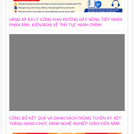
UBND XÃ EA LY CÔNG KHAI ĐƯỜNG DÂY NÓNG TIẾP NHẬN
PHẢN ÁNH, KIẾN NGHỊ VỀ THỦ TỤC HÀNH CHÍNH
CÔNG BỐ KẾT QUẢ VÀ DANH SÁCH TRÚNG TUYỂN KỲ XÉT
THĂNG HẠNG CHỨC DANH NGHỀ NGHIỆP GIÁO VIÊN NĂM
2026