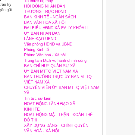
Tổ chức bộ máy
trào kỳ
HỘI ĐỒNG NHÂN DÂN
gần gũi
THƯỜNG TRỰC HĐND
BAN KINH TẾ - NGÂN SÁCH
BAN VĂN HÓA XÃ HỘI
ĐẠI BIỂU HĐND XÃ EA LY KHÓA II
ỦY BAN NHÂN DÂN
LÃNH ĐẠO UBND
Văn phòng HĐND và UBND
Phòng Kinh tế
Phòng Văn hoá - Xã hội
Trung tâm Dịch vụ hành chính công
BAN CHỈ HUY QUÂN SỰ XÃ
ỦY BAN MTTQ VIỆT NAM XÃ
BAN THƯỜNG TRỰC ỦY BAN MTTQ
VIỆT NAM XÃ
CHUYÊN VIÊN ỦY BAN MTTQ VIỆT NAM
XÃ
Tin tức sự kiện
HOẠT ĐỘNG LÃNH ĐẠO XÃ
KINH TẾ
HOẠT ĐỘNG MẶT TRẬN - ĐOÀN THỂ
ĐÔ THỊ
XÂY DỰNG ĐẢNG - CHÍNH QUYỀN
VĂN HOÁ - XÃ HỘI