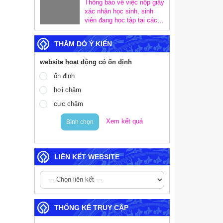
SÁNG TẠO VÀ CHUYỂN
Thông báo về việc nộp giấy
ĐỔI SỐ; SƠ KẾT CÔNG
xác nhận học sinh, sinh
TÁC CHUYỂN ĐỔI SỐ
viên đang học tập tại các
TRONG CÁC CƠ QUAN
trường để tạm hoãn gọi
ĐẢNG VÀ TRIỂN KHAI
nghĩa vụ quân sự năm
THĂM DÒ Ý KIẾN
MỤC TIÊU TĂNG
2027
TRƯỞNG KINH TẾ 02
website hoạt động có ổn định
CON SỐ
ổn định
hơi chậm
cực chậm
Xem kết quả
Bình chọn
LIÊN KẾT WEBSITE
THỐNG KÊ TRUY CẬP