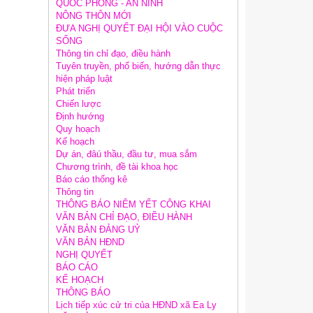
QUỐC PHÒNG - AN NINH
NÔNG THÔN MỚI
ĐƯA NGHỊ QUYẾT ĐẠI HỘI VÀO CUỘC
SỐNG
Thông tin chỉ đạo, điều hành
Tuyên truyền, phổ biến, hướng dẫn thực
hiện pháp luật
Phát triển
Chiến lược
Định hướng
Quy hoạch
Kế hoạch
Dự án, đâú thầu, đầu tư, mua sắm
Chương trình, đề tài khoa học
Báo cáo thống kê
Thông tin
THÔNG BÁO NIÊM YẾT CÔNG KHAI
VĂN BẢN CHỈ ĐẠO, ĐIỀU HÀNH
VĂN BẢN ĐẢNG UỶ
VĂN BẢN HĐND
NGHỊ QUYẾT
BÁO CÁO
KẾ HOẠCH
THÔNG BÁO
Lịch tiếp xúc cử tri của HĐND xã Ea Ly