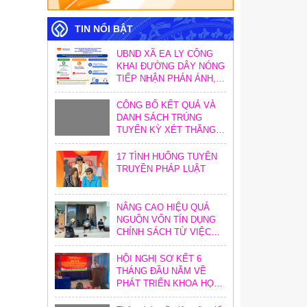
TIN NỔI BẬT
UBND XÃ EA LY CÔNG
KHAI ĐƯỜNG DÂY NÓNG
TIẾP NHẬN PHẢN ÁNH,
KIẾN NGHỊ VỀ THỦ TỤC
HÀNH CHÍNH
CÔNG BỐ KẾT QUẢ VÀ
DANH SÁCH TRÚNG
TUYỂN KỲ XÉT THĂNG
HẠNG CHỨC DANH NGHỀ
NGHIỆP GIÁO VIÊN NĂM
17 TÌNH HUỐNG TUYÊN
2026
TRUYỀN PHÁP LUẬT
NÂNG CAO HIỆU QUẢ
NGUỒN VỐN TÍN DỤNG
CHÍNH SÁCH TỪ VIỆC
TĂNG CƯỜNG CÔNG
TÁC KIỂM TRA, KIỂM
HỘI NGHỊ SƠ KẾT 6
SOÁT NỘI BỘ
THÁNG ĐẦU NĂM VỀ
PHÁT TRIỂN KHOA HỌC,
CÔNG NGHỆ, ĐỔI MỚI