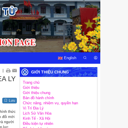
English
|
GIỚI THIỆU CHUNG
A LY
Trang chủ
Giới thiệu
Giới thiệu chung
Bản đồ hành chính
Lưu
Chức năng, nhiệm vụ, quyền hạn
Vị Trí Địa Lý
hính thức
Lịch Sử Văn Hóa
m đổi mới
Kinh Tế - Xã Hội
và người
Điều kiện tự nhiên
p lực