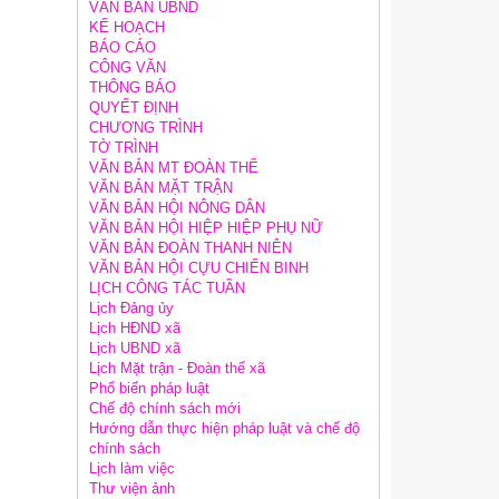
VĂN BẢN UBND
KẾ HOẠCH
BÁO CÁO
CÔNG VĂN
THÔNG BÁO
QUYẾT ĐỊNH
CHƯƠNG TRÌNH
TỜ TRÌNH
VĂN BẢN MT ĐOÀN THỂ
VĂN BẢN MẶT TRẬN
VĂN BẢN HỘI NÔNG DÂN
VĂN BẢN HỘI HIỆP HIỆP PHỤ NỮ
VĂN BẢN ĐOÀN THANH NIÊN
VĂN BẢN HỘI CỰU CHIẾN BINH
LỊCH CÔNG TÁC TUẦN
Lịch Đảng ủy
Lịch HĐND xã
Lịch UBND xã
Lịch Mặt trận - Đoàn thể xã
Phổ biến pháp luật
Chế độ chính sách mới
Hướng dẫn thực hiện pháp luật và chế độ
chính sách
Lịch làm việc
Thư viện ảnh