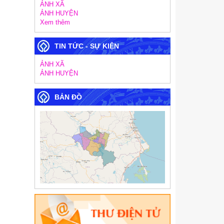
ẢNH XÃ
ẢNH HUYỆN
Xem thêm
TIN TỨC - SỰ KIỆN
ẢNH XÃ
ẢNH HUYỆN
BẢN ĐỒ