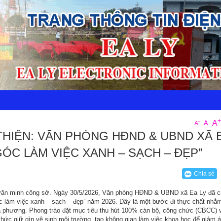
+
A
-
A
A
HIỆN: VĂN PHÒNG HĐND & UBND XÃ E
C LÀM VIỆC XANH – SẠCH – ĐẸP”
Chia sẻ
 văn minh công sở. Ngày 30/5/2026, Văn phòng HĐND & UBND xã Ea Ly đã c
c làm việc xanh – sạch – đẹp” năm 2026. Đây là một bước đi thực chất nhằ
ịa phương. Phong trào đặt mục tiêu thu hút 100% cán bộ, công chức (CBCC) 
hức giữ gìn vệ sinh môi trường, tạo không gian làm việc khoa học để giảm á